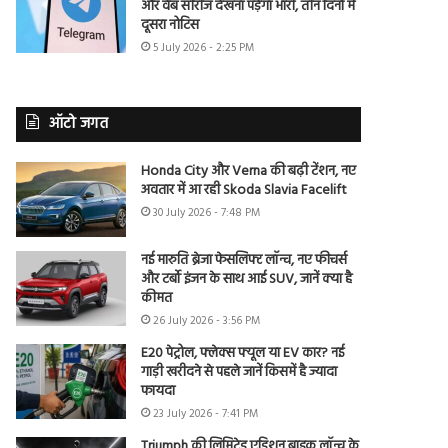
और वेब सीरीज देखना पड़ेगा भारी, तीन दिनों में
दूसरा नोटिस
5 July 2026 - 2:25 PM
ऑटो जगत
Honda City और Verna की बढ़ी टेंशन, नए
अवतार में आ रही Skoda Slavia Facelift
30 July 2026 - 7:48 PM
नई मारुति ब्रेजा फेसलिफ्ट लॉन्च, नए फीचर्स
और टर्बो इंजन के साथ आई SUV, जानें क्या है
कीमत
26 July 2026 - 3:56 PM
E20 पेट्रोल, फ्लेक्स फ्यूल या EV कार? नई
गाड़ी खरीदने से पहले जानें किसमें है ज्यादा
फायदा
23 July 2026 - 7:41 PM
Triumph की लिमिटेड एडिशन बाइक लॉन्च के