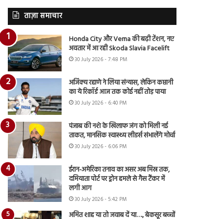
ताज़ा समाचार
Honda City और Verna की बढ़ी टेंशन, नए
अवतार में आ रही Skoda Slavia Facelift
30 July 2026 - 7:48 PM
अजिंक्य रहाणे ने लिया संन्यास, लेकिन कप्तानी
का ये रिकॉर्ड आज तक कोई नहीं तोड़ पाया
30 July 2026 - 6:40 PM
पंजाब की नशे के खिलाफ जंग को मिली नई
ताकत, मानसिक स्वास्थ्य लीडर्स संभालेंगे मोर्चा
30 July 2026 - 6:06 PM
ईरान-अमेरिका तनाव का असर अब मिस्र तक,
दमियाता पोर्ट पर ड्रोन हमले से गैस टैंकर में
लगी आग
30 July 2026 - 5:42 PM
अमित शाह या तो जवाब दें या…., बेकसूर बच्चों