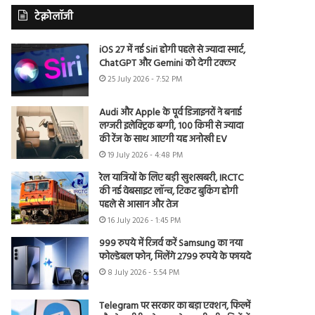
टेक्नोलॉजी
iOS 27 में नई Siri होगी पहले से ज्यादा स्मार्ट,
ChatGPT और Gemini को देगी टक्कर
25 July 2026 - 7:52 PM
Audi और Apple के पूर्व डिजाइनरों ने बनाई
लग्जरी इलेक्ट्रिक बग्गी, 100 किमी से ज्यादा
की रेंज के साथ आएगी यह अनोखी EV
19 July 2026 - 4:48 PM
रेल यात्रियों के लिए बड़ी खुशखबरी, IRCTC
की नई वेबसाइट लॉन्च, टिकट बुकिंग होगी
पहले से आसान और तेज
16 July 2026 - 1:45 PM
999 रुपये में रिजर्व करें Samsung का नया
फोल्डेबल फोन, मिलेंगे 2799 रुपये के फायदे
8 July 2026 - 5:54 PM
Telegram पर सरकार का बड़ा एक्शन, फिल्में