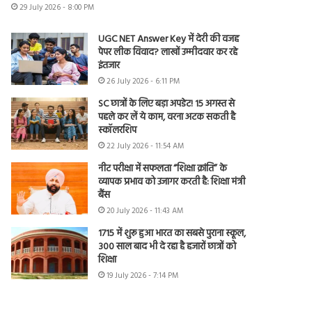
29 July 2026 - 8:00 PM
UGC NET Answer Key में देरी की वजह
पेपर लीक विवाद? लाखों उम्मीदवार कर रहे
इंतजार
26 July 2026 - 6:11 PM
SC छात्रों के लिए बड़ा अपडेट! 15 अगस्त से
पहले कर लें ये काम, वरना अटक सकती है
स्कॉलरशिप
22 July 2026 - 11:54 AM
नीट परीक्षा में सफलता “शिक्षा क्रांति” के
व्यापक प्रभाव को उजागर करती है: शिक्षा मंत्री
बैंस
20 July 2026 - 11:43 AM
1715 में शुरू हुआ भारत का सबसे पुराना स्कूल,
300 साल बाद भी दे रहा है हजारों छात्रों को
शिक्षा
19 July 2026 - 7:14 PM