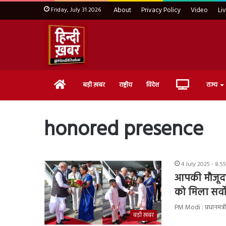
Friday, July 31 2026
About
Privacy Policy
Video
Li
Home
Live
बड़ी ख़बर
राष्ट्रीय
विदेश
राज्य
TV
honored presence
4 July 2025 - 8:
आपकी मौजूदगी
को मिला सर्व
PM Modi : प्रधानमंत्री 
बड़ी ख़बर