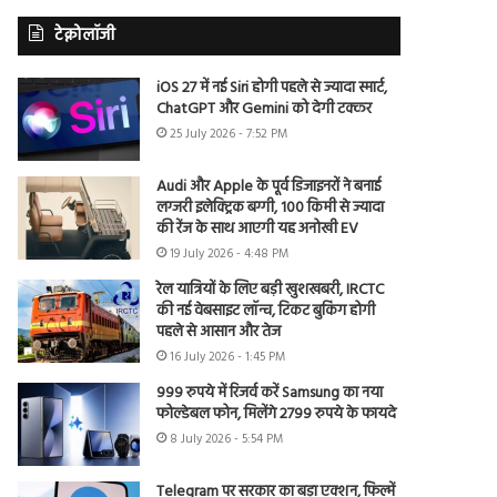
टेक्नोलॉजी
iOS 27 में नई Siri होगी पहले से ज्यादा स्मार्ट,
ChatGPT और Gemini को देगी टक्कर
25 July 2026 - 7:52 PM
Audi और Apple के पूर्व डिजाइनरों ने बनाई
लग्जरी इलेक्ट्रिक बग्गी, 100 किमी से ज्यादा
की रेंज के साथ आएगी यह अनोखी EV
19 July 2026 - 4:48 PM
रेल यात्रियों के लिए बड़ी खुशखबरी, IRCTC
की नई वेबसाइट लॉन्च, टिकट बुकिंग होगी
पहले से आसान और तेज
16 July 2026 - 1:45 PM
999 रुपये में रिजर्व करें Samsung का नया
फोल्डेबल फोन, मिलेंगे 2799 रुपये के फायदे
8 July 2026 - 5:54 PM
Telegram पर सरकार का बड़ा एक्शन, फिल्में