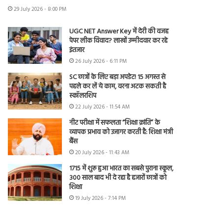
29 July 2026 - 8:00 PM
UGC NET Answer Key में देरी की वजह
पेपर लीक विवाद? लाखों उम्मीदवार कर रहे
इंतजार
26 July 2026 - 6:11 PM
SC छात्रों के लिए बड़ा अपडेट! 15 अगस्त से
पहले कर लें ये काम, वरना अटक सकती है
स्कॉलरशिप
22 July 2026 - 11:54 AM
नीट परीक्षा में सफलता “शिक्षा क्रांति” के
व्यापक प्रभाव को उजागर करती है: शिक्षा मंत्री
बैंस
20 July 2026 - 11:43 AM
1715 में शुरू हुआ भारत का सबसे पुराना स्कूल,
300 साल बाद भी दे रहा है हजारों छात्रों को
शिक्षा
19 July 2026 - 7:14 PM