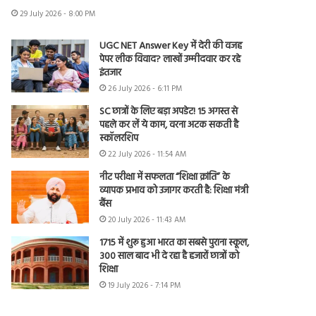
29 July 2026 - 8:00 PM
UGC NET Answer Key में देरी की वजह
पेपर लीक विवाद? लाखों उम्मीदवार कर रहे
इंतजार
26 July 2026 - 6:11 PM
SC छात्रों के लिए बड़ा अपडेट! 15 अगस्त से
पहले कर लें ये काम, वरना अटक सकती है
स्कॉलरशिप
22 July 2026 - 11:54 AM
नीट परीक्षा में सफलता “शिक्षा क्रांति” के
व्यापक प्रभाव को उजागर करती है: शिक्षा मंत्री
बैंस
20 July 2026 - 11:43 AM
1715 में शुरू हुआ भारत का सबसे पुराना स्कूल,
300 साल बाद भी दे रहा है हजारों छात्रों को
शिक्षा
19 July 2026 - 7:14 PM