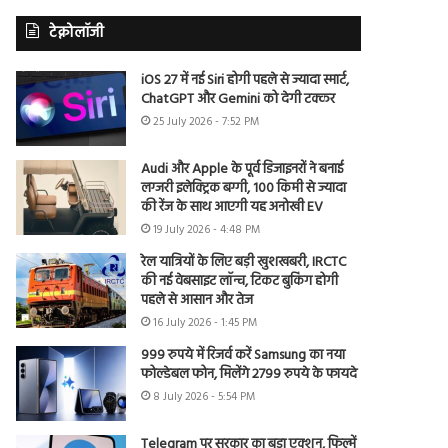
टेक्नोलॉजी
iOS 27 में नई Siri होगी पहले से ज्यादा स्मार्ट,
ChatGPT और Gemini को देगी टक्कर
25 July 2026 - 7:52 PM
Audi और Apple के पूर्व डिजाइनरों ने बनाई
लग्जरी इलेक्ट्रिक बग्गी, 100 किमी से ज्यादा
की रेंज के साथ आएगी यह अनोखी EV
19 July 2026 - 4:48 PM
रेल यात्रियों के लिए बड़ी खुशखबरी, IRCTC
की नई वेबसाइट लॉन्च, टिकट बुकिंग होगी
पहले से आसान और तेज
16 July 2026 - 1:45 PM
999 रुपये में रिजर्व करें Samsung का नया
फोल्डेबल फोन, मिलेंगे 2799 रुपये के फायदे
8 July 2026 - 5:54 PM
Telegram पर सरकार का बड़ा एक्शन, फिल्में