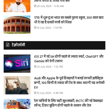
उजागर करती है: शिक्षा मंत्री बैंस
20 July 2026 - 11:43 AM
1715 में शुरू हुआ भारत का सबसे पुराना स्कूल, 300 साल बाद
भी दे रहा है हजारों छात्रों को शिक्षा
19 July 2026 - 7:14 PM
टेक्नोलॉजी
iOS 27 में नई Siri होगी पहले से ज्यादा स्मार्ट, ChatGPT और
Gemini को देगी टक्कर
25 July 2026 - 7:52 PM
Audi और Apple के पूर्व डिजाइनरों ने बनाई लग्जरी इलेक्ट्रिक
बग्गी, 100 किमी से ज्यादा की रेंज के साथ आएगी यह अनोखी
EV
19 July 2026 - 4:48 PM
रेल यात्रियों के लिए बड़ी खुशखबरी, IRCTC की नई वेबसाइट
लॉन्च, टिकट बुकिंग होगी पहले से आसान और तेज