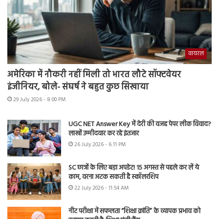
वायरल
अमेरिका में नौकरी नहीं मिली तो भारत लौटे सॉफ्टवेयर
इंजीनियर, बोले- संघर्ष ने बहुत कुछ सिखाया
29 July 2026 - 8:00 PM
UGC NET Answer Key में देरी की वजह पेपर लीक विवाद?
लाखों उम्मीदवार कर रहे इंतजार
26 July 2026 - 6:11 PM
SC छात्रों के लिए बड़ा अपडेट! 15 अगस्त से पहले कर लें ये
काम, वरना अटक सकती है स्कॉलरशिप
22 July 2026 - 11:54 AM
नीट परीक्षा में सफलता “शिक्षा क्रांति” के व्यापक प्रभाव को