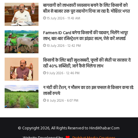
बागवानी को लाभकारी व्यवसाय बनाने के लिए किसानों को
बीज से बाजार तक पूरा सहयोग दिया जा रहा है: मोहिंदर भगत
15 July 2026 - 11:43 AM
Farmers ID Card बनेगा किसानों की पहचान, मिलेंगे भरपूर
लाभ, बार-बार रजिस्ट्रेशन का झंझट खत्म, ऐसे करें अप्लाई
10 July 2026 - 12:42 PM
किसानों के लिए बड़ी खुशखबरी, फूलों की खेती पर सरकार दे
रही 40% सब्सिडी, जानें कैसे मिलेगा लाभ
9 July 2026 - 12:46 PM
न मंडी की टेंशन, न मौसम का डर! इस फसल से किसान कमा रहे
लाखों रुपये
8 July 2026 - 6:07 PM
© Copyright 2026, All Rights Reserved to HindiKhabar.Com