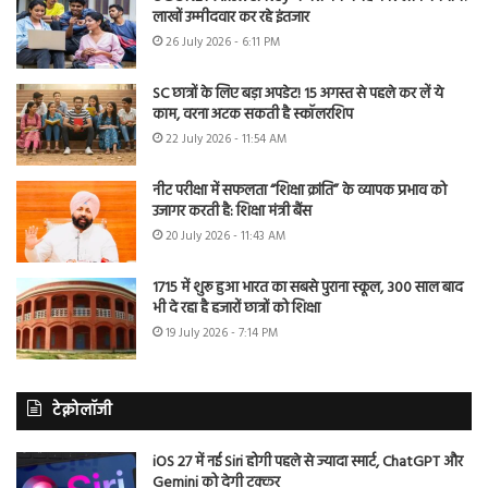
लाखों उम्मीदवार कर रहे इंतजार
26 July 2026 - 6:11 PM
SC छात्रों के लिए बड़ा अपडेट! 15 अगस्त से पहले कर लें ये
काम, वरना अटक सकती है स्कॉलरशिप
22 July 2026 - 11:54 AM
नीट परीक्षा में सफलता “शिक्षा क्रांति” के व्यापक प्रभाव को
उजागर करती है: शिक्षा मंत्री बैंस
20 July 2026 - 11:43 AM
1715 में शुरू हुआ भारत का सबसे पुराना स्कूल, 300 साल बाद
भी दे रहा है हजारों छात्रों को शिक्षा
19 July 2026 - 7:14 PM
टेक्नोलॉजी
iOS 27 में नई Siri होगी पहले से ज्यादा स्मार्ट, ChatGPT और
Gemini को देगी टक्कर