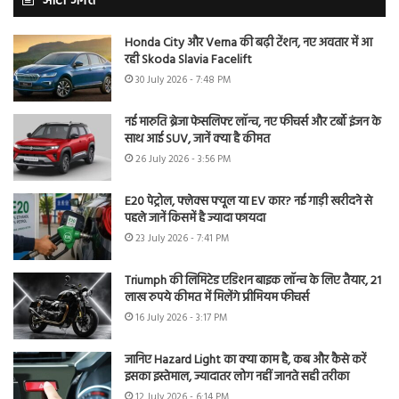
ऑटो जगत
Honda City और Verna की बढ़ी टेंशन, नए अवतार में आ
रही Skoda Slavia Facelift
30 July 2026 - 7:48 PM
नई मारुति ब्रेजा फेसलिफ्ट लॉन्च, नए फीचर्स और टर्बो इंजन के
साथ आई SUV, जानें क्या है कीमत
26 July 2026 - 3:56 PM
E20 पेट्रोल, फ्लेक्स फ्यूल या EV कार? नई गाड़ी खरीदने से
पहले जानें किसमें है ज्यादा फायदा
23 July 2026 - 7:41 PM
Triumph की लिमिटेड एडिशन बाइक लॉन्च के लिए तैयार, 21
लाख रुपये कीमत में मिलेंगे प्रीमियम फीचर्स
16 July 2026 - 3:17 PM
जानिए Hazard Light का क्या काम है, कब और कैसे करें
इसका इस्तेमाल, ज्यादातर लोग नहीं जानते सही तरीका
12 July 2026 - 6:14 PM