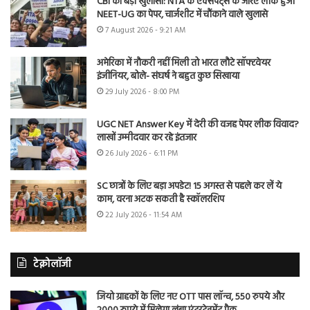
CBI का बड़ा खुलासा: NTA के एक्सपर्ट्स के जरिए लीक हुआ
NEET-UG का पेपर, चार्जशीट में चौंकाने वाले खुलासे
7 August 2026 - 9:21 AM
अमेरिका में नौकरी नहीं मिली तो भारत लौटे सॉफ्टवेयर
इंजीनियर, बोले- संघर्ष ने बहुत कुछ सिखाया
29 July 2026 - 8:00 PM
UGC NET Answer Key में देरी की वजह पेपर लीक विवाद?
लाखों उम्मीदवार कर रहे इंतजार
26 July 2026 - 6:11 PM
SC छात्रों के लिए बड़ा अपडेट! 15 अगस्त से पहले कर लें ये
काम, वरना अटक सकती है स्कॉलरशिप
22 July 2026 - 11:54 AM
टेक्नोलॉजी
जियो ग्राहकों के लिए नए OTT पास लॉन्च, 550 रुपये और