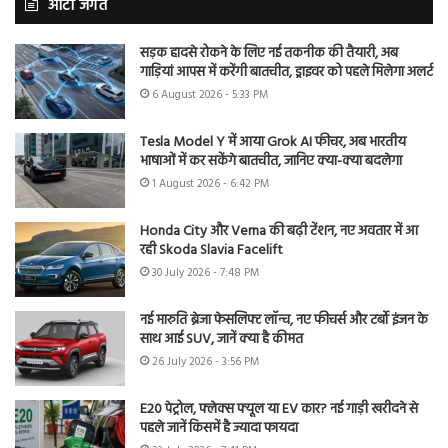
ऑटो जगत
सड़क हादसे रोकने के लिए नई तकनीक की तैयारी, अब
गाड़ियां आपस में करेंगी बातचीत, ड्राइवर को पहले मिलेगा अलर्ट
6 August 2026 - 5:33 PM
Tesla Model Y में आया Grok AI फीचर, अब भारतीय
भाषाओं में कर सकेंगे बातचीत, जानिए क्या-क्या बदलेगा
1 August 2026 - 6:42 PM
Honda City और Verna की बढ़ी टेंशन, नए अवतार में आ
रही Skoda Slavia Facelift
30 July 2026 - 7:48 PM
नई मारुति ब्रेजा फेसलिफ्ट लॉन्च, नए फीचर्स और टर्बो इंजन के
साथ आई SUV, जानें क्या है कीमत
26 July 2026 - 3:56 PM
E20 पेट्रोल, फ्लेक्स फ्यूल या EV कार? नई गाड़ी खरीदने से
पहले जानें किसमें है ज्यादा फायदा