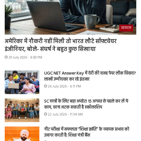
वायरल
अमेरिका में नौकरी नहीं मिली तो भारत लौटे सॉफ्टवेयर
इंजीनियर, बोले- संघर्ष ने बहुत कुछ सिखाया
29 July 2026 - 8:00 PM
UGC NET Answer Key में देरी की वजह पेपर लीक विवाद?
लाखों उम्मीदवार कर रहे इंतजार
26 July 2026 - 6:11 PM
SC छात्रों के लिए बड़ा अपडेट! 15 अगस्त से पहले कर लें ये
काम, वरना अटक सकती है स्कॉलरशिप
22 July 2026 - 11:54 AM
नीट परीक्षा में सफलता “शिक्षा क्रांति” के व्यापक प्रभाव को
उजागर करती है: शिक्षा मंत्री बैंस