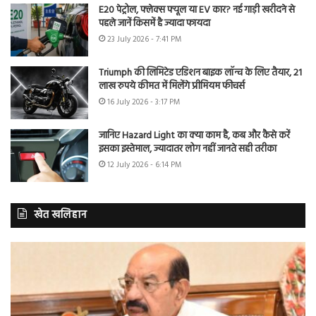
E20 पेट्रोल, फ्लेक्स फ्यूल या EV कार? नई गाड़ी खरीदने से
पहले जानें किसमें है ज्यादा फायदा
23 July 2026 - 7:41 PM
Triumph की लिमिटेड एडिशन बाइक लॉन्च के लिए तैयार, 21
लाख रुपये कीमत में मिलेंगे प्रीमियम फीचर्स
16 July 2026 - 3:17 PM
जानिए Hazard Light का क्या काम है, कब और कैसे करें
इसका इस्तेमाल, ज्यादातर लोग नहीं जानते सही तरीका
12 July 2026 - 6:14 PM
खेत खलिहान