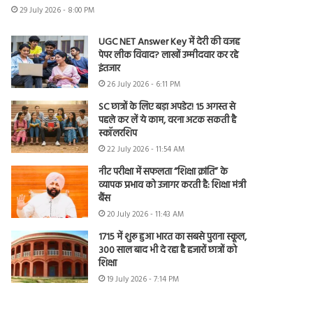
29 July 2026 - 8:00 PM
UGC NET Answer Key में देरी की वजह
पेपर लीक विवाद? लाखों उम्मीदवार कर रहे
इंतजार
26 July 2026 - 6:11 PM
SC छात्रों के लिए बड़ा अपडेट! 15 अगस्त से
पहले कर लें ये काम, वरना अटक सकती है
स्कॉलरशिप
22 July 2026 - 11:54 AM
नीट परीक्षा में सफलता “शिक्षा क्रांति” के
व्यापक प्रभाव को उजागर करती है: शिक्षा मंत्री
बैंस
20 July 2026 - 11:43 AM
1715 में शुरू हुआ भारत का सबसे पुराना स्कूल,
300 साल बाद भी दे रहा है हजारों छात्रों को
शिक्षा
19 July 2026 - 7:14 PM