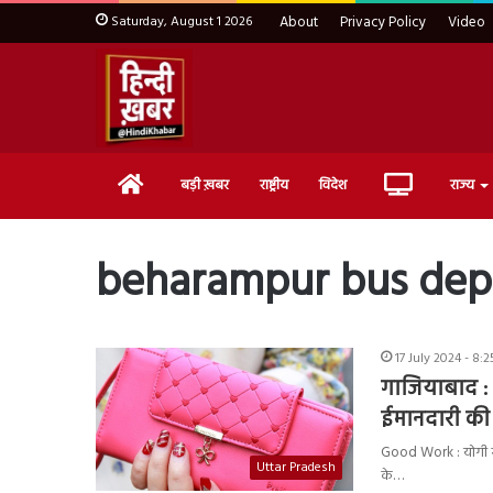
Saturday, August 1 2026
About
Privacy Policy
Video
Home
Live
बड़ी ख़बर
राष्ट्रीय
विदेश
राज्य
TV
beharampur bus dep
17 July 2024 - 8:
गाजियाबाद :
ईमानदारी की 
Good Work : योगी सरका
Uttar Pradesh
के…