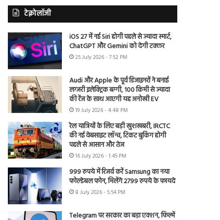
टेक्नोलॉजी
iOS 27 में नई Siri होगी पहले से ज्यादा स्मार्ट,
ChatGPT और Gemini को देगी टक्कर
25 July 2026 - 7:52 PM
Audi और Apple के पूर्व डिजाइनरों ने बनाई
लग्जरी इलेक्ट्रिक बग्गी, 100 किमी से ज्यादा
की रेंज के साथ आएगी यह अनोखी EV
19 July 2026 - 4:48 PM
रेल यात्रियों के लिए बड़ी खुशखबरी, IRCTC
की नई वेबसाइट लॉन्च, टिकट बुकिंग होगी
पहले से आसान और तेज
16 July 2026 - 1:45 PM
999 रुपये में रिजर्व करें Samsung का नया
फोल्डेबल फोन, मिलेंगे 2799 रुपये के फायदे
8 July 2026 - 5:54 PM
Telegram पर सरकार का बड़ा एक्शन, फिल्में