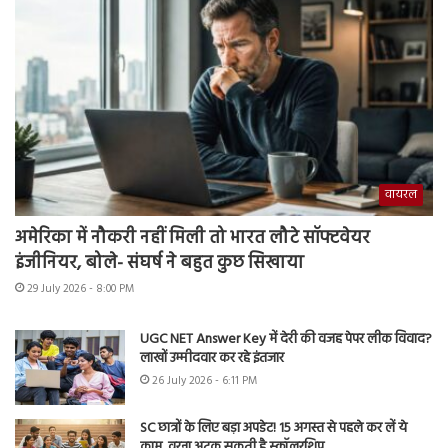
वायरल
अमेरिका में नौकरी नहीं मिली तो भारत लौटे सॉफ्टवेयर
इंजीनियर, बोले- संघर्ष ने बहुत कुछ सिखाया
29 July 2026 - 8:00 PM
UGC NET Answer Key में देरी की वजह पेपर लीक विवाद?
लाखों उम्मीदवार कर रहे इंतजार
26 July 2026 - 6:11 PM
SC छात्रों के लिए बड़ा अपडेट! 15 अगस्त से पहले कर लें ये
काम, वरना अटक सकती है स्कॉलरशिप