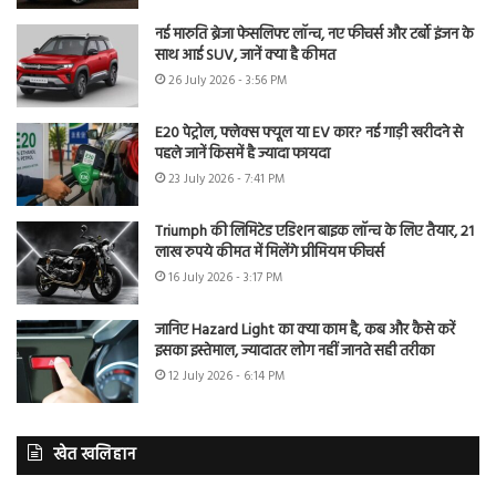
नई मारुति ब्रेजा फेसलिफ्ट लॉन्च, नए फीचर्स और टर्बो इंजन के
साथ आई SUV, जानें क्या है कीमत
26 July 2026 - 3:56 PM
E20 पेट्रोल, फ्लेक्स फ्यूल या EV कार? नई गाड़ी खरीदने से
पहले जानें किसमें है ज्यादा फायदा
23 July 2026 - 7:41 PM
Triumph की लिमिटेड एडिशन बाइक लॉन्च के लिए तैयार, 21
लाख रुपये कीमत में मिलेंगे प्रीमियम फीचर्स
16 July 2026 - 3:17 PM
जानिए Hazard Light का क्या काम है, कब और कैसे करें
इसका इस्तेमाल, ज्यादातर लोग नहीं जानते सही तरीका
12 July 2026 - 6:14 PM
खेत खलिहान