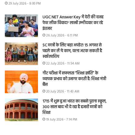
29 July 2026 - 8:00 PM
UGC NET Answer Key में देरी की वजह
पेपर लीक विवाद? लाखों उम्मीदवार कर रहे
इंतजार
26 July 2026 - 6:11 PM
SC छात्रों के लिए बड़ा अपडेट! 15 अगस्त से
पहले कर लें ये काम, वरना अटक सकती है
स्कॉलरशिप
22 July 2026 - 11:54 AM
नीट परीक्षा में सफलता “शिक्षा क्रांति” के
व्यापक प्रभाव को उजागर करती है: शिक्षा मंत्री
बैंस
20 July 2026 - 11:43 AM
1715 में शुरू हुआ भारत का सबसे पुराना स्कूल,
300 साल बाद भी दे रहा है हजारों छात्रों को
शिक्षा
19 July 2026 - 7:14 PM