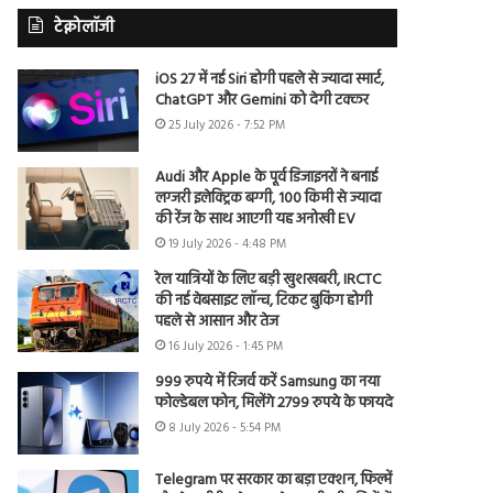
टेक्नोलॉजी
iOS 27 में नई Siri होगी पहले से ज्यादा स्मार्ट,
ChatGPT और Gemini को देगी टक्कर
25 July 2026 - 7:52 PM
Audi और Apple के पूर्व डिजाइनरों ने बनाई
लग्जरी इलेक्ट्रिक बग्गी, 100 किमी से ज्यादा
की रेंज के साथ आएगी यह अनोखी EV
19 July 2026 - 4:48 PM
रेल यात्रियों के लिए बड़ी खुशखबरी, IRCTC
की नई वेबसाइट लॉन्च, टिकट बुकिंग होगी
पहले से आसान और तेज
16 July 2026 - 1:45 PM
999 रुपये में रिजर्व करें Samsung का नया
फोल्डेबल फोन, मिलेंगे 2799 रुपये के फायदे
8 July 2026 - 5:54 PM
Telegram पर सरकार का बड़ा एक्शन, फिल्में