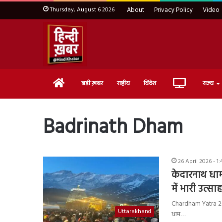
Thursday, August 6 2026
About
Privacy Policy
Video
Home
Live
बड़ी ख़बर
राष्ट्रीय
विदेश
राज्य
TV
Badrinath Dham
26 April 2026 - 1
केदारनाथ धाम य
में भारी उत्सा
Chardham Yatra 2026 
Uttarakhand
धाम…