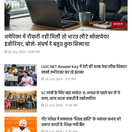
वायरल
अमेरिका में नौकरी नहीं मिली तो भारत लौटे सॉफ्टवेयर
इंजीनियर, बोले- संघर्ष ने बहुत कुछ सिखाया
29 July 2026 - 8:00 PM
UGC NET Answer Key में देरी की वजह पेपर लीक विवाद?
लाखों उम्मीदवार कर रहे इंतजार
26 July 2026 - 6:11 PM
SC छात्रों के लिए बड़ा अपडेट! 15 अगस्त से पहले कर लें ये
काम, वरना अटक सकती है स्कॉलरशिप
22 July 2026 - 11:54 AM
नीट परीक्षा में सफलता “शिक्षा क्रांति” के व्यापक प्रभाव को
उजागर करती है: शिक्षा मंत्री बैंस
20 July 2026 - 11:43 AM