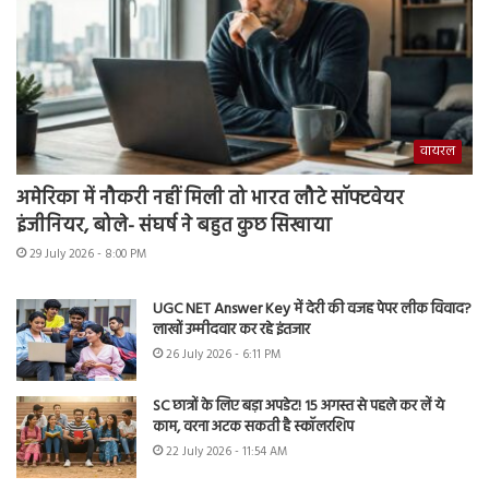
वायरल
अमेरिका में नौकरी नहीं मिली तो भारत लौटे सॉफ्टवेयर
इंजीनियर, बोले- संघर्ष ने बहुत कुछ सिखाया
29 July 2026 - 8:00 PM
UGC NET Answer Key में देरी की वजह पेपर लीक विवाद?
लाखों उम्मीदवार कर रहे इंतजार
26 July 2026 - 6:11 PM
SC छात्रों के लिए बड़ा अपडेट! 15 अगस्त से पहले कर लें ये
काम, वरना अटक सकती है स्कॉलरशिप
22 July 2026 - 11:54 AM