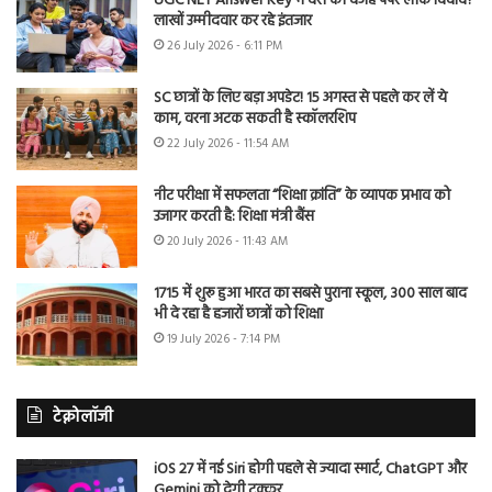
UGC NET Answer Key में देरी की वजह पेपर लीक विवाद?
लाखों उम्मीदवार कर रहे इंतजार
26 July 2026 - 6:11 PM
SC छात्रों के लिए बड़ा अपडेट! 15 अगस्त से पहले कर लें ये
काम, वरना अटक सकती है स्कॉलरशिप
22 July 2026 - 11:54 AM
नीट परीक्षा में सफलता “शिक्षा क्रांति” के व्यापक प्रभाव को
उजागर करती है: शिक्षा मंत्री बैंस
20 July 2026 - 11:43 AM
1715 में शुरू हुआ भारत का सबसे पुराना स्कूल, 300 साल बाद
भी दे रहा है हजारों छात्रों को शिक्षा
19 July 2026 - 7:14 PM
टेक्नोलॉजी
iOS 27 में नई Siri होगी पहले से ज्यादा स्मार्ट, ChatGPT और
Gemini को देगी टक्कर