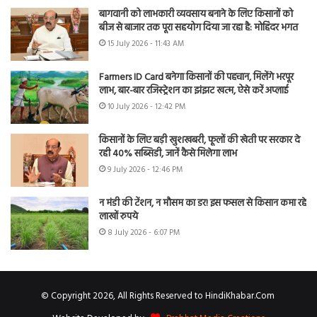
बागवानी को लाभकारी व्यवसाय बनाने के लिए किसानों को
बीज से बाजार तक पूरा सहयोग दिया जा रहा है: मोहिंदर भगत
15 July 2026 - 11:43 AM
Farmers ID Card बनेगा किसानों की पहचान, मिलेंगे भरपूर
लाभ, बार-बार रजिस्ट्रेशन का झंझट खत्म, ऐसे करें अप्लाई
10 July 2026 - 12:42 PM
किसानों के लिए बड़ी खुशखबरी, फूलों की खेती पर सरकार दे
रही 40% सब्सिडी, जानें कैसे मिलेगा लाभ
9 July 2026 - 12:46 PM
न मंडी की टेंशन, न मौसम का डर! इस फसल से किसान कमा रहे
लाखों रुपये
8 July 2026 - 6:07 PM
© Copyright 2026, All Rights Reserved to HindiKhabar.Com