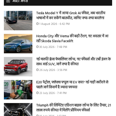
ऑटो जगत
Tesla Model Y में आया Grok AI फीचर, अब भारतीय
भाषाओं में कर सकेंगे बातचीत, जानिए क्या-क्या बदलेगा
1 August 2026 - 6:42 PM
Honda City और Verna की बढ़ी टेंशन, नए अवतार में आ
रही Skoda Slavia Facelift
30 July 2026 - 7:48 PM
नई मारुति ब्रेजा फेसलिफ्ट लॉन्च, नए फीचर्स और टर्बो इंजन के
साथ आई SUV, जानें क्या है कीमत
26 July 2026 - 3:56 PM
E20 पेट्रोल, फ्लेक्स फ्यूल या EV कार? नई गाड़ी खरीदने से
पहले जानें किसमें है ज्यादा फायदा
23 July 2026 - 7:41 PM
Triumph की लिमिटेड एडिशन बाइक लॉन्च के लिए तैयार, 21
लाख रुपये कीमत में मिलेंगे प्रीमियम फीचर्स