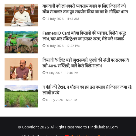
बागवानी को लाभकारी व्यवसाय बनाने के लिए किसानों को
बीज से बाजार तक पूरा सहयोग दिया जा रहा है: मोहिंदर भगत
15 July 2026 - 11:43 AM
Farmers ID Card बनेगा किसानों की पहचान, मिलेंगे भरपूर
लाभ, बार-बार रजिस्ट्रेशन का झंझट खत्म, ऐसे करें अप्लाई
10 July 2026 - 12:42 PM
किसानों के लिए बड़ी खुशखबरी, फूलों की खेती पर सरकार दे
रही 40% सब्सिडी, जानें कैसे मिलेगा लाभ
9 July 2026 - 12:46 PM
न मंडी की टेंशन, न मौसम का डर! इस फसल से किसान कमा रहे
लाखों रुपये
8 July 2026 - 6:07 PM
© Copyright 2026, All Rights Reserved to HindiKhabar.Com