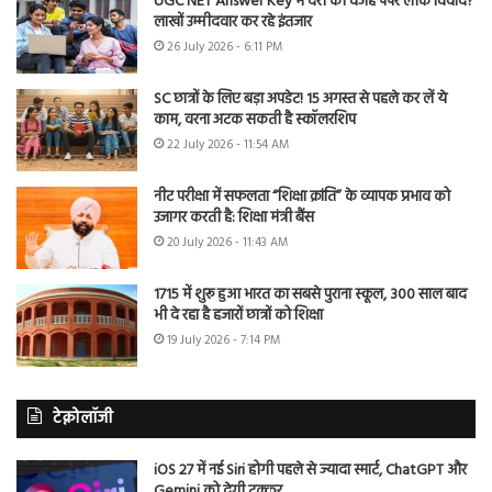
UGC NET Answer Key में देरी की वजह पेपर लीक विवाद?
लाखों उम्मीदवार कर रहे इंतजार
26 July 2026 - 6:11 PM
SC छात्रों के लिए बड़ा अपडेट! 15 अगस्त से पहले कर लें ये
काम, वरना अटक सकती है स्कॉलरशिप
22 July 2026 - 11:54 AM
नीट परीक्षा में सफलता “शिक्षा क्रांति” के व्यापक प्रभाव को
उजागर करती है: शिक्षा मंत्री बैंस
20 July 2026 - 11:43 AM
1715 में शुरू हुआ भारत का सबसे पुराना स्कूल, 300 साल बाद
भी दे रहा है हजारों छात्रों को शिक्षा
19 July 2026 - 7:14 PM
टेक्नोलॉजी
iOS 27 में नई Siri होगी पहले से ज्यादा स्मार्ट, ChatGPT और
Gemini को देगी टक्कर