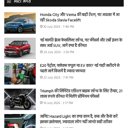
ऑटो जगत
Honda City और Verna की बढ़ी टेंशन, नए अवतार में आ
रही Skoda Slavia Facelift
30 July 2026 - 7:48 PM
नई मारुति ब्रेजा फेसलिफ्ट लॉन्च, नए फीचर्स और टर्बो इंजन के
साथ आई SUV, जानें क्या है कीमत
26 July 2026 - 3:56 PM
E20 पेट्रोल, फ्लेक्स फ्यूल या EV कार? नई गाड़ी खरीदने से
पहले जानें किसमें है ज्यादा फायदा
23 July 2026 - 7:41 PM
Triumph की लिमिटेड एडिशन बाइक लॉन्च के लिए तैयार, 21
लाख रुपये कीमत में मिलेंगे प्रीमियम फीचर्स
16 July 2026 - 3:17 PM
जानिए Hazard Light का क्या काम है, कब और कैसे करें
इसका इस्तेमाल, ज्यादातर लोग नहीं जानते सही तरीका