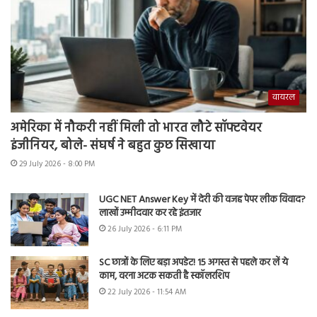
वायरल
अमेरिका में नौकरी नहीं मिली तो भारत लौटे सॉफ्टवेयर
इंजीनियर, बोले- संघर्ष ने बहुत कुछ सिखाया
29 July 2026 - 8:00 PM
UGC NET Answer Key में देरी की वजह पेपर लीक विवाद?
लाखों उम्मीदवार कर रहे इंतजार
26 July 2026 - 6:11 PM
SC छात्रों के लिए बड़ा अपडेट! 15 अगस्त से पहले कर लें ये
काम, वरना अटक सकती है स्कॉलरशिप
22 July 2026 - 11:54 AM