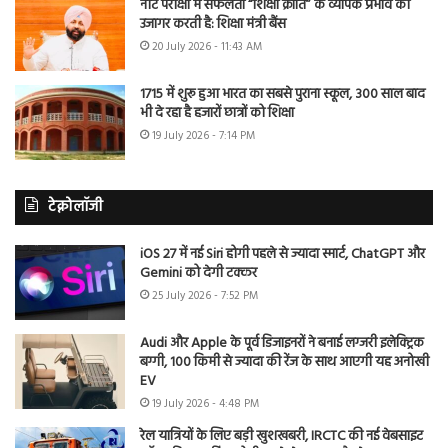
नीट परीक्षा में सफलता “शिक्षा क्रांति” के व्यापक प्रभाव को
उजागर करती है: शिक्षा मंत्री बैंस
20 July 2026 - 11:43 AM
1715 में शुरू हुआ भारत का सबसे पुराना स्कूल, 300 साल बाद
भी दे रहा है हजारों छात्रों को शिक्षा
19 July 2026 - 7:14 PM
टेक्नोलॉजी
iOS 27 में नई Siri होगी पहले से ज्यादा स्मार्ट, ChatGPT और
Gemini को देगी टक्कर
25 July 2026 - 7:52 PM
Audi और Apple के पूर्व डिजाइनरों ने बनाई लग्जरी इलेक्ट्रिक
बग्गी, 100 किमी से ज्यादा की रेंज के साथ आएगी यह अनोखी
EV
19 July 2026 - 4:48 PM
रेल यात्रियों के लिए बड़ी खुशखबरी, IRCTC की नई वेबसाइट