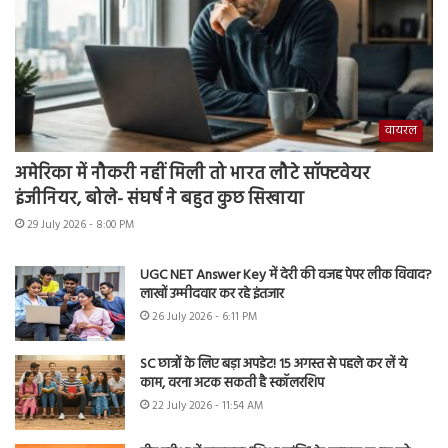
वायरल
अमेरिका में नौकरी नहीं मिली तो भारत लौटे सॉफ्टवेयर
इंजीनियर, बोले- संघर्ष ने बहुत कुछ सिखाया
29 July 2026 - 8:00 PM
UGC NET Answer Key में देरी की वजह पेपर लीक विवाद?
लाखों उम्मीदवार कर रहे इंतजार
26 July 2026 - 6:11 PM
SC छात्रों के लिए बड़ा अपडेट! 15 अगस्त से पहले कर लें ये
काम, वरना अटक सकती है स्कॉलरशिप
22 July 2026 - 11:54 AM