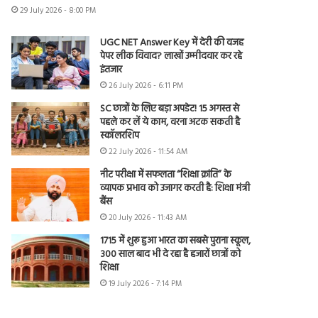
29 July 2026 - 8:00 PM
UGC NET Answer Key में देरी की वजह
पेपर लीक विवाद? लाखों उम्मीदवार कर रहे
इंतजार
26 July 2026 - 6:11 PM
SC छात्रों के लिए बड़ा अपडेट! 15 अगस्त से
पहले कर लें ये काम, वरना अटक सकती है
स्कॉलरशिप
22 July 2026 - 11:54 AM
नीट परीक्षा में सफलता “शिक्षा क्रांति” के
व्यापक प्रभाव को उजागर करती है: शिक्षा मंत्री
बैंस
20 July 2026 - 11:43 AM
1715 में शुरू हुआ भारत का सबसे पुराना स्कूल,
300 साल बाद भी दे रहा है हजारों छात्रों को
शिक्षा
19 July 2026 - 7:14 PM