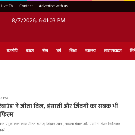
Live TV
Contact
Advertise with us
8/7/2026, 6:41:04 PM
राजनीति
क्राइम
खेल
धर्म
शिक्षा
स्वास्थ्य
लाइफ़स्टाइल
सिन
42 PM
रिबाउंड’ ने जीता दिल, हंसाती और जिंदगी का सबक भी
 फिल्म
ाउंड प्रमुख कलाकार: रोहित सराफ, जिब्रान खान , नायला ग्रेवाल और पश्मीना रोशन निर्देशक:
िकारी…