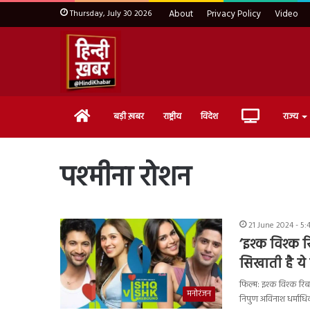
Thursday, July 30 2026
About
Privacy Policy
Video
Home
Live
बड़ी ख़बर
राष्ट्रीय
विदेश
राज्य
TV
पश्मीना रोशन
21 June 2024 - 5:
‘इश्क विश्क 
सिखाती है ये
फिल्म: इश्क विश्क रिब
मनोरंजन
निपुण अविनाश धर्माध