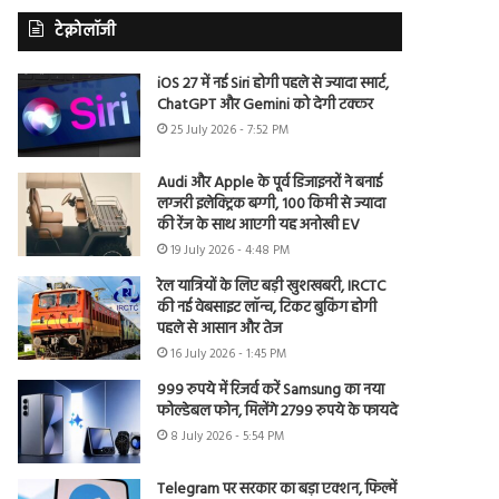
टेक्नोलॉजी
iOS 27 में नई Siri होगी पहले से ज्यादा स्मार्ट,
ChatGPT और Gemini को देगी टक्कर
25 July 2026 - 7:52 PM
Audi और Apple के पूर्व डिजाइनरों ने बनाई
लग्जरी इलेक्ट्रिक बग्गी, 100 किमी से ज्यादा
की रेंज के साथ आएगी यह अनोखी EV
19 July 2026 - 4:48 PM
रेल यात्रियों के लिए बड़ी खुशखबरी, IRCTC
की नई वेबसाइट लॉन्च, टिकट बुकिंग होगी
पहले से आसान और तेज
16 July 2026 - 1:45 PM
999 रुपये में रिजर्व करें Samsung का नया
फोल्डेबल फोन, मिलेंगे 2799 रुपये के फायदे
8 July 2026 - 5:54 PM
Telegram पर सरकार का बड़ा एक्शन, फिल्में