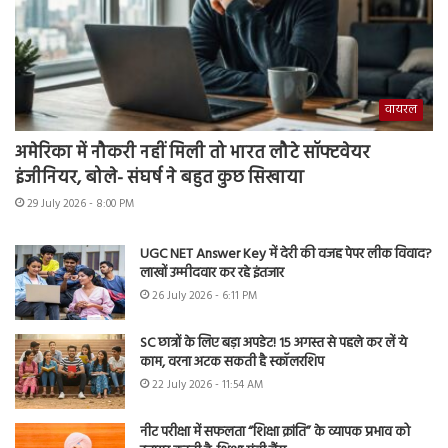
वायरल
अमेरिका में नौकरी नहीं मिली तो भारत लौटे सॉफ्टवेयर
इंजीनियर, बोले- संघर्ष ने बहुत कुछ सिखाया
29 July 2026 - 8:00 PM
UGC NET Answer Key में देरी की वजह पेपर लीक विवाद?
लाखों उम्मीदवार कर रहे इंतजार
26 July 2026 - 6:11 PM
SC छात्रों के लिए बड़ा अपडेट! 15 अगस्त से पहले कर लें ये
काम, वरना अटक सकती है स्कॉलरशिप
22 July 2026 - 11:54 AM
नीट परीक्षा में सफलता “शिक्षा क्रांति” के व्यापक प्रभाव को