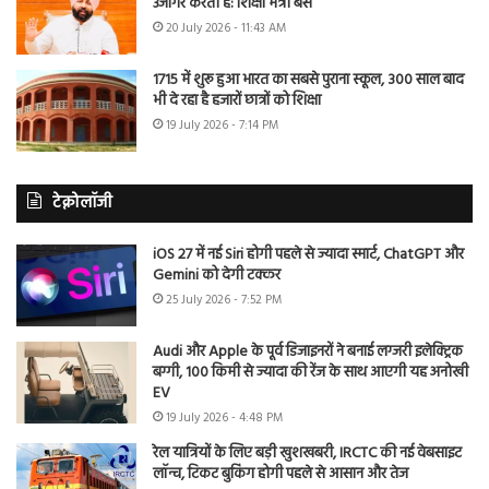
उजागर करती है: शिक्षा मंत्री बैंस
20 July 2026 - 11:43 AM
1715 में शुरू हुआ भारत का सबसे पुराना स्कूल, 300 साल बाद
भी दे रहा है हजारों छात्रों को शिक्षा
19 July 2026 - 7:14 PM
टेक्नोलॉजी
iOS 27 में नई Siri होगी पहले से ज्यादा स्मार्ट, ChatGPT और
Gemini को देगी टक्कर
25 July 2026 - 7:52 PM
Audi और Apple के पूर्व डिजाइनरों ने बनाई लग्जरी इलेक्ट्रिक
बग्गी, 100 किमी से ज्यादा की रेंज के साथ आएगी यह अनोखी
EV
19 July 2026 - 4:48 PM
रेल यात्रियों के लिए बड़ी खुशखबरी, IRCTC की नई वेबसाइट
लॉन्च, टिकट बुकिंग होगी पहले से आसान और तेज