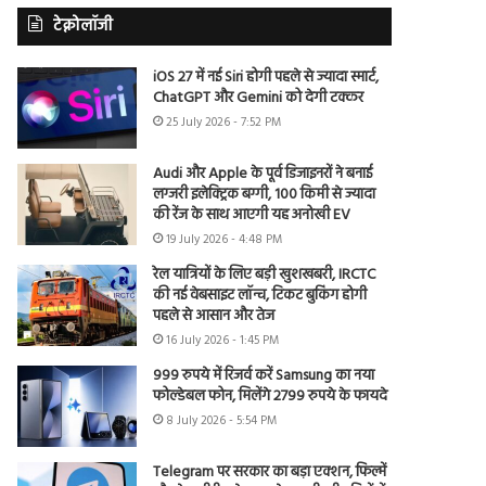
टेक्नोलॉजी
iOS 27 में नई Siri होगी पहले से ज्यादा स्मार्ट,
ChatGPT और Gemini को देगी टक्कर
25 July 2026 - 7:52 PM
Audi और Apple के पूर्व डिजाइनरों ने बनाई
लग्जरी इलेक्ट्रिक बग्गी, 100 किमी से ज्यादा
की रेंज के साथ आएगी यह अनोखी EV
19 July 2026 - 4:48 PM
रेल यात्रियों के लिए बड़ी खुशखबरी, IRCTC
की नई वेबसाइट लॉन्च, टिकट बुकिंग होगी
पहले से आसान और तेज
16 July 2026 - 1:45 PM
999 रुपये में रिजर्व करें Samsung का नया
फोल्डेबल फोन, मिलेंगे 2799 रुपये के फायदे
8 July 2026 - 5:54 PM
Telegram पर सरकार का बड़ा एक्शन, फिल्में