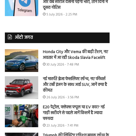
और वेब सीरीज देखना पड़ेगा भारी, तीन दिनों में
दूसरा नोटिस
5 July 2026 - 2:25 PM
ऑटो जगत
Honda City और Verna की बढ़ी टेंशन, नए
अवतार में आ रही Skoda Slavia Facelift
30 July 2026 - 7:48 PM
नई मारुति ब्रेजा फेसलिफ्ट लॉन्च, नए फीचर्स
और टर्बो इंजन के साथ आई SUV, जानें क्या है
कीमत
26 July 2026 - 3:56 PM
E20 पेट्रोल, फ्लेक्स फ्यूल या EV कार? नई
गाड़ी खरीदने से पहले जानें किसमें है ज्यादा
फायदा
23 July 2026 - 7:41 PM
Triumph की लिमिटेड एडिशन बाइक लॉन्च के