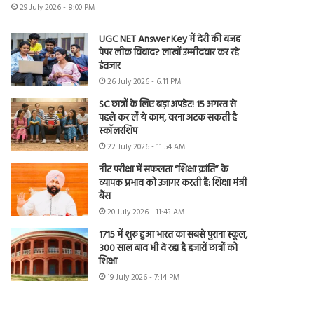
29 July 2026 - 8:00 PM
UGC NET Answer Key में देरी की वजह
पेपर लीक विवाद? लाखों उम्मीदवार कर रहे
इंतजार
26 July 2026 - 6:11 PM
SC छात्रों के लिए बड़ा अपडेट! 15 अगस्त से
पहले कर लें ये काम, वरना अटक सकती है
स्कॉलरशिप
22 July 2026 - 11:54 AM
नीट परीक्षा में सफलता “शिक्षा क्रांति” के
व्यापक प्रभाव को उजागर करती है: शिक्षा मंत्री
बैंस
20 July 2026 - 11:43 AM
1715 में शुरू हुआ भारत का सबसे पुराना स्कूल,
300 साल बाद भी दे रहा है हजारों छात्रों को
शिक्षा
19 July 2026 - 7:14 PM