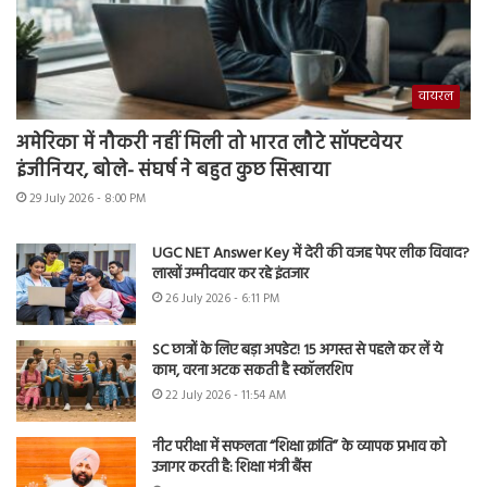
वायरल
अमेरिका में नौकरी नहीं मिली तो भारत लौटे सॉफ्टवेयर
इंजीनियर, बोले- संघर्ष ने बहुत कुछ सिखाया
29 July 2026 - 8:00 PM
UGC NET Answer Key में देरी की वजह पेपर लीक विवाद?
लाखों उम्मीदवार कर रहे इंतजार
26 July 2026 - 6:11 PM
SC छात्रों के लिए बड़ा अपडेट! 15 अगस्त से पहले कर लें ये
काम, वरना अटक सकती है स्कॉलरशिप
22 July 2026 - 11:54 AM
नीट परीक्षा में सफलता “शिक्षा क्रांति” के व्यापक प्रभाव को
उजागर करती है: शिक्षा मंत्री बैंस