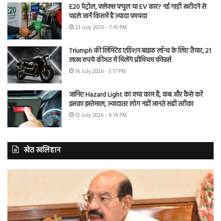
E20 पेट्रोल, फ्लेक्स फ्यूल या EV कार? नई गाड़ी खरीदने से
पहले जानें किसमें है ज्यादा फायदा
23 July 2026 - 7:41 PM
Triumph की लिमिटेड एडिशन बाइक लॉन्च के लिए तैयार, 21
लाख रुपये कीमत में मिलेंगे प्रीमियम फीचर्स
16 July 2026 - 3:17 PM
जानिए Hazard Light का क्या काम है, कब और कैसे करें
इसका इस्तेमाल, ज्यादातर लोग नहीं जानते सही तरीका
12 July 2026 - 6:14 PM
खेत खलिहान