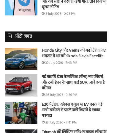
और वेब सीरीज देखना पड़ेगा भारी, तीन दिनों में
दूसरा नोटिस
5 July 2026 - 2:25 PM
ऑटो जगत
Honda City और Verna की बढ़ी टेंशन, नए
अवतार में आ रही Skoda Slavia Facelift
30 July 2026 - 7:48 PM
नई मारुति ब्रेजा फेसलिफ्ट लॉन्च, नए फीचर्स
और टर्बो इंजन के साथ आई SUV, जानें क्या है
कीमत
26 July 2026 - 3:56 PM
E20 पेट्रोल, फ्लेक्स फ्यूल या EV कार? नई
गाड़ी खरीदने से पहले जानें किसमें है ज्यादा
फायदा
23 July 2026 - 7:41 PM
Triumph की लिमिटेड एडिशन बाइक लॉन्च के