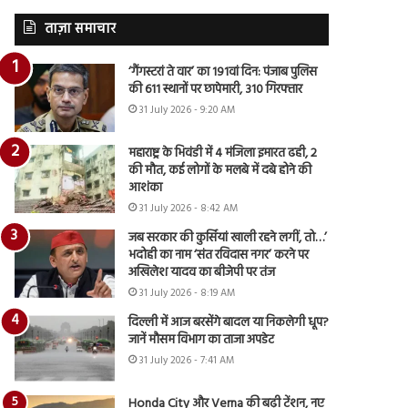
ताज़ा समाचार
‘गैंगस्टरां ते वार’ का 191वां दिन: पंजाब पुलिस
की 611 स्थानों पर छापेमारी, 310 गिरफ्तार
31 July 2026 - 9:20 AM
महाराष्ट्र के भिवंडी में 4 मंजिला इमारत ढही, 2
की मौत, कई लोगों के मलबे में दबे होने की
आशंका
31 July 2026 - 8:42 AM
जब सरकार की कुर्सियां खाली रहने लगीं, तो…’
भदोही का नाम ‘संत रविदास नगर’ करने पर
अखिलेश यादव का बीजेपी पर तंज
31 July 2026 - 8:19 AM
दिल्ली में आज बरसेंगे बादल या निकलेगी धूप?
जानें मौसम विभाग का ताजा अपडेट
31 July 2026 - 7:41 AM
Honda City और Verna की बढ़ी टेंशन, नए