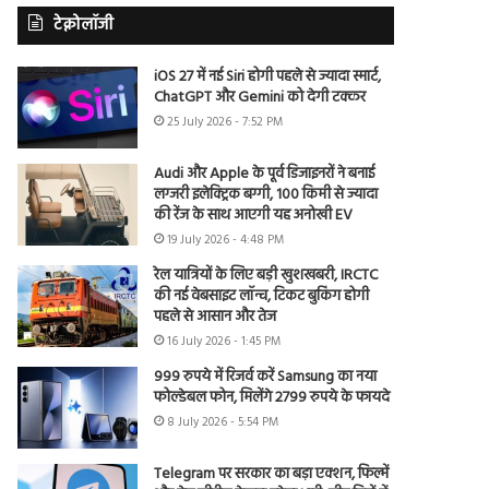
टेक्नोलॉजी
iOS 27 में नई Siri होगी पहले से ज्यादा स्मार्ट,
ChatGPT और Gemini को देगी टक्कर
25 July 2026 - 7:52 PM
Audi और Apple के पूर्व डिजाइनरों ने बनाई
लग्जरी इलेक्ट्रिक बग्गी, 100 किमी से ज्यादा
की रेंज के साथ आएगी यह अनोखी EV
19 July 2026 - 4:48 PM
रेल यात्रियों के लिए बड़ी खुशखबरी, IRCTC
की नई वेबसाइट लॉन्च, टिकट बुकिंग होगी
पहले से आसान और तेज
16 July 2026 - 1:45 PM
999 रुपये में रिजर्व करें Samsung का नया
फोल्डेबल फोन, मिलेंगे 2799 रुपये के फायदे
8 July 2026 - 5:54 PM
Telegram पर सरकार का बड़ा एक्शन, फिल्में