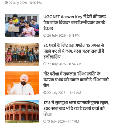
29 July 2026 - 8:00 PM
UGC NET Answer Key में देरी की वजह
पेपर लीक विवाद? लाखों उम्मीदवार कर रहे
इंतजार
26 July 2026 - 6:11 PM
SC छात्रों के लिए बड़ा अपडेट! 15 अगस्त से
पहले कर लें ये काम, वरना अटक सकती है
स्कॉलरशिप
22 July 2026 - 11:54 AM
नीट परीक्षा में सफलता “शिक्षा क्रांति” के
व्यापक प्रभाव को उजागर करती है: शिक्षा मंत्री
बैंस
20 July 2026 - 11:43 AM
1715 में शुरू हुआ भारत का सबसे पुराना स्कूल,
300 साल बाद भी दे रहा है हजारों छात्रों को
शिक्षा
19 July 2026 - 7:14 PM