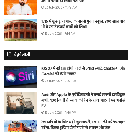
उजागर करती है: शिक्षा मंत्री बैंस
20 July 2026 - 11:43 AM
1715 में शुरू हुआ भारत का सबसे पुराना स्कूल, 300 साल बाद
भी दे रहा है हजारों छात्रों को शिक्षा
19 July 2026 - 7:14 PM
टेक्नोलॉजी
iOS 27 में नई Siri होगी पहले से ज्यादा स्मार्ट, ChatGPT और
Gemini को देगी टक्कर
25 July 2026 - 7:52 PM
Audi और Apple के पूर्व डिजाइनरों ने बनाई लग्जरी इलेक्ट्रिक
बग्गी, 100 किमी से ज्यादा की रेंज के साथ आएगी यह अनोखी
EV
19 July 2026 - 4:48 PM
रेल यात्रियों के लिए बड़ी खुशखबरी, IRCTC की नई वेबसाइट
लॉन्च, टिकट बुकिंग होगी पहले से आसान और तेज