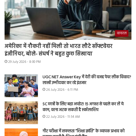
वायरल
अमेरिका में नौकरी नहीं मिली तो भारत लौटे सॉफ्टवेयर
इंजीनियर, बोले- संघर्ष ने बहुत कुछ सिखाया
29 July 2026 - 8:00 PM
UGC NET Answer Key में देरी की वजह पेपर लीक विवाद?
लाखों उम्मीदवार कर रहे इंतजार
26 July 2026 - 6:11 PM
SC छात्रों के लिए बड़ा अपडेट! 15 अगस्त से पहले कर लें ये
काम, वरना अटक सकती है स्कॉलरशिप
22 July 2026 - 11:54 AM
नीट परीक्षा में सफलता “शिक्षा क्रांति” के व्यापक प्रभाव को