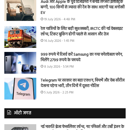
Audi और Apple के पूर्व डिजाइनरों ने बनाई लग्जरी इलेक्ट्रिक
बग्गी, 100 किमी से ज्यादा की रेंज के साथ आएगी यह अनोखी
EV
19 July 2026 - 4:48 PM
रेल यात्रियों के लिए बड़ी खुशखबरी, IRCTC की नई वेबसाइट
लॉन्च, टिकट बुकिंग होगी पहले से आसान और तेज
16 July 2026 - 1:45 PM
999 रुपये में रिजर्व करें Samsung का नया फोल्डेबल फोन,
मिलेंगे 2799 रुपये के फायदे
8 July 2026 - 5:54 PM
Telegram पर सरकार का बड़ा एक्शन, फिल्में और वेब सीरीज
देखना पड़ेगा भारी, तीन दिनों में दूसरा नोटिस
5 July 2026 - 2:25 PM
ऑटो जगत
नई मारुति ब्रेजा फेसलिफ्ट लॉन्च, नए फीचर्स और टर्बो इंजन के