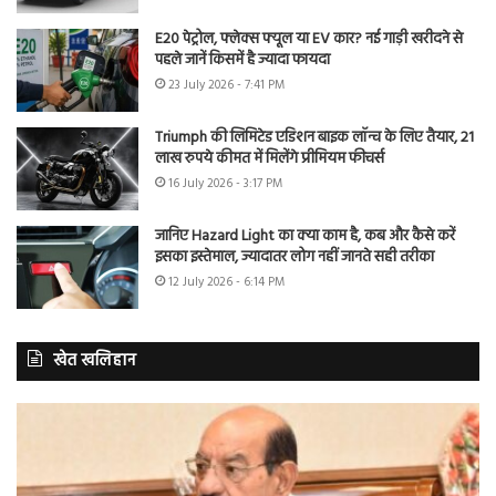
E20 पेट्रोल, फ्लेक्स फ्यूल या EV कार? नई गाड़ी खरीदने से
पहले जानें किसमें है ज्यादा फायदा
23 July 2026 - 7:41 PM
Triumph की लिमिटेड एडिशन बाइक लॉन्च के लिए तैयार, 21
लाख रुपये कीमत में मिलेंगे प्रीमियम फीचर्स
16 July 2026 - 3:17 PM
जानिए Hazard Light का क्या काम है, कब और कैसे करें
इसका इस्तेमाल, ज्यादातर लोग नहीं जानते सही तरीका
12 July 2026 - 6:14 PM
खेत खलिहान