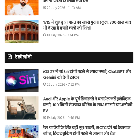
उजागर करती है: शिक्षा मंत्री बैंस
20 July 2026 - 11:43 AM
1715 में शुरू हुआ भारत का सबसे पुराना स्कूल, 300 साल बाद
भी दे रहा है हजारों छात्रों को शिक्षा
19 July 2026 - 7:14 PM
टेक्नोलॉजी
iOS 27 में नई Siri होगी पहले से ज्यादा स्मार्ट, ChatGPT और
Gemini को देगी टक्कर
25 July 2026 - 7:52 PM
Audi और Apple के पूर्व डिजाइनरों ने बनाई लग्जरी इलेक्ट्रिक
बग्गी, 100 किमी से ज्यादा की रेंज के साथ आएगी यह अनोखी
EV
19 July 2026 - 4:48 PM
रेल यात्रियों के लिए बड़ी खुशखबरी, IRCTC की नई वेबसाइट
लॉन्च, टिकट बुकिंग होगी पहले से आसान और तेज