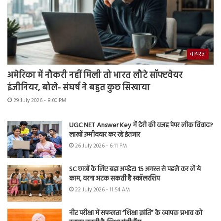
वायरल
अमेरिका में नौकरी नहीं मिली तो भारत लौटे सॉफ्टवेयर
इंजीनियर, बोले- संघर्ष ने बहुत कुछ सिखाया
29 July 2026 - 8:00 PM
UGC NET Answer Key में देरी की वजह पेपर लीक विवाद?
लाखों उम्मीदवार कर रहे इंतजार
26 July 2026 - 6:11 PM
SC छात्रों के लिए बड़ा अपडेट! 15 अगस्त से पहले कर लें ये
काम, वरना अटक सकती है स्कॉलरशिप
22 July 2026 - 11:54 AM
नीट परीक्षा में सफलता “शिक्षा क्रांति” के व्यापक प्रभाव को