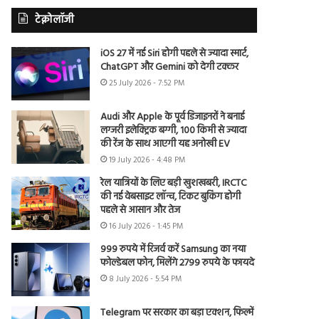
टेक्नोलॉजी
iOS 27 में नई Siri होगी पहले से ज्यादा स्मार्ट,
ChatGPT और Gemini को देगी टक्कर
25 July 2026 - 7:52 PM
Audi और Apple के पूर्व डिजाइनरों ने बनाई
लग्जरी इलेक्ट्रिक बग्गी, 100 किमी से ज्यादा
की रेंज के साथ आएगी यह अनोखी EV
19 July 2026 - 4:48 PM
रेल यात्रियों के लिए बड़ी खुशखबरी, IRCTC
की नई वेबसाइट लॉन्च, टिकट बुकिंग होगी
पहले से आसान और तेज
16 July 2026 - 1:45 PM
999 रुपये में रिजर्व करें Samsung का नया
फोल्डेबल फोन, मिलेंगे 2799 रुपये के फायदे
8 July 2026 - 5:54 PM
Telegram पर सरकार का बड़ा एक्शन, फिल्में