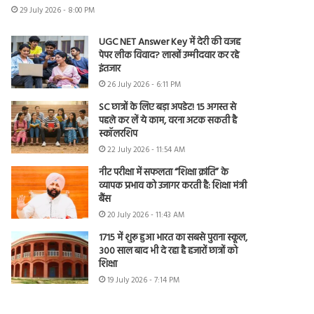
29 July 2026 - 8:00 PM
UGC NET Answer Key में देरी की वजह
पेपर लीक विवाद? लाखों उम्मीदवार कर रहे
इंतजार
26 July 2026 - 6:11 PM
SC छात्रों के लिए बड़ा अपडेट! 15 अगस्त से
पहले कर लें ये काम, वरना अटक सकती है
स्कॉलरशिप
22 July 2026 - 11:54 AM
नीट परीक्षा में सफलता “शिक्षा क्रांति” के
व्यापक प्रभाव को उजागर करती है: शिक्षा मंत्री
बैंस
20 July 2026 - 11:43 AM
1715 में शुरू हुआ भारत का सबसे पुराना स्कूल,
300 साल बाद भी दे रहा है हजारों छात्रों को
शिक्षा
19 July 2026 - 7:14 PM