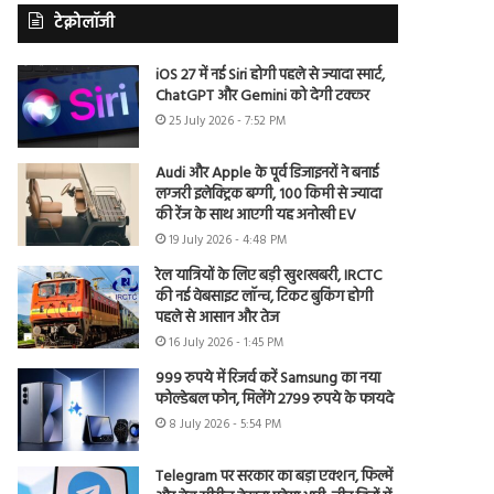
टेक्नोलॉजी
iOS 27 में नई Siri होगी पहले से ज्यादा स्मार्ट,
ChatGPT और Gemini को देगी टक्कर
25 July 2026 - 7:52 PM
Audi और Apple के पूर्व डिजाइनरों ने बनाई
लग्जरी इलेक्ट्रिक बग्गी, 100 किमी से ज्यादा
की रेंज के साथ आएगी यह अनोखी EV
19 July 2026 - 4:48 PM
रेल यात्रियों के लिए बड़ी खुशखबरी, IRCTC
की नई वेबसाइट लॉन्च, टिकट बुकिंग होगी
पहले से आसान और तेज
16 July 2026 - 1:45 PM
999 रुपये में रिजर्व करें Samsung का नया
फोल्डेबल फोन, मिलेंगे 2799 रुपये के फायदे
8 July 2026 - 5:54 PM
Telegram पर सरकार का बड़ा एक्शन, फिल्में