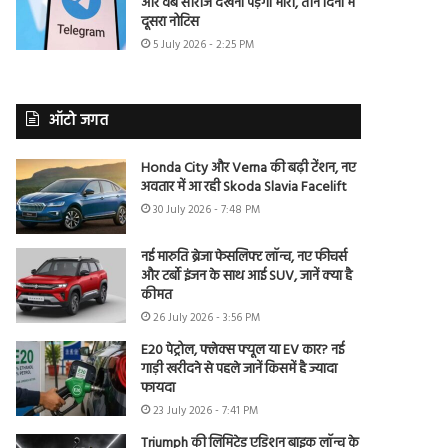
और वेब सीरीज देखना पड़ेगा भारी, तीन दिनों में
दूसरा नोटिस
5 July 2026 - 2:25 PM
ऑटो जगत
Honda City और Verna की बढ़ी टेंशन, नए
अवतार में आ रही Skoda Slavia Facelift
30 July 2026 - 7:48 PM
नई मारुति ब्रेजा फेसलिफ्ट लॉन्च, नए फीचर्स
और टर्बो इंजन के साथ आई SUV, जानें क्या है
कीमत
26 July 2026 - 3:56 PM
E20 पेट्रोल, फ्लेक्स फ्यूल या EV कार? नई
गाड़ी खरीदने से पहले जानें किसमें है ज्यादा
फायदा
23 July 2026 - 7:41 PM
Triumph की लिमिटेड एडिशन बाइक लॉन्च के