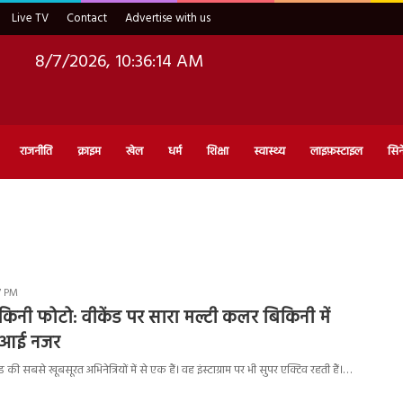
Live TV
Contact
Advertise with us
8/7/2026, 10:36:15 AM
राजनीति
क्राइम
खेल
धर्म
शिक्षा
स्वास्थ्य
लाइफ़स्टाइल
सिन
47 PM
िनी फोटो: वीकेंड पर सारा मल्टी कलर बिकिनी में
ी आई नजर
ी सबसे खूबसूरत अभिनेत्रियों में से एक हैं। वह इंस्टाग्राम पर भी सुपर एक्टिव रहती हैं।…