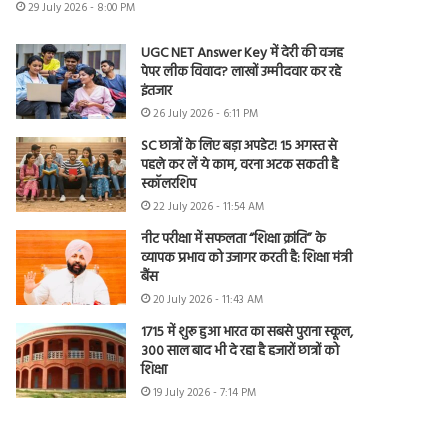
29 July 2026 - 8:00 PM
UGC NET Answer Key में देरी की वजह
पेपर लीक विवाद? लाखों उम्मीदवार कर रहे
इंतजार
26 July 2026 - 6:11 PM
SC छात्रों के लिए बड़ा अपडेट! 15 अगस्त से
पहले कर लें ये काम, वरना अटक सकती है
स्कॉलरशिप
22 July 2026 - 11:54 AM
नीट परीक्षा में सफलता “शिक्षा क्रांति” के
व्यापक प्रभाव को उजागर करती है: शिक्षा मंत्री
बैंस
20 July 2026 - 11:43 AM
1715 में शुरू हुआ भारत का सबसे पुराना स्कूल,
300 साल बाद भी दे रहा है हजारों छात्रों को
शिक्षा
19 July 2026 - 7:14 PM