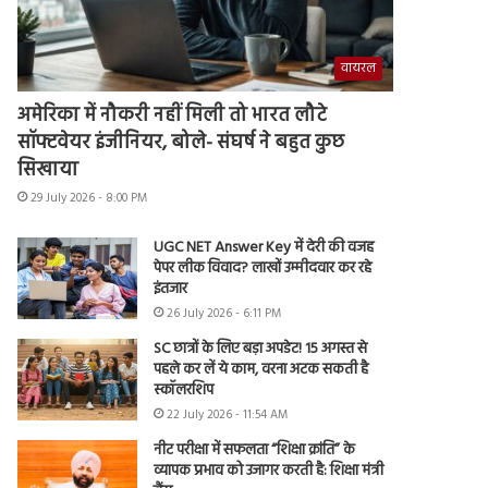
वायरल
अमेरिका में नौकरी नहीं मिली तो भारत लौटे
सॉफ्टवेयर इंजीनियर, बोले- संघर्ष ने बहुत कुछ
सिखाया
29 July 2026 - 8:00 PM
UGC NET Answer Key में देरी की वजह
पेपर लीक विवाद? लाखों उम्मीदवार कर रहे
इंतजार
26 July 2026 - 6:11 PM
SC छात्रों के लिए बड़ा अपडेट! 15 अगस्त से
पहले कर लें ये काम, वरना अटक सकती है
स्कॉलरशिप
22 July 2026 - 11:54 AM
नीट परीक्षा में सफलता “शिक्षा क्रांति” के
व्यापक प्रभाव को उजागर करती है: शिक्षा मंत्री