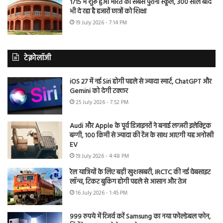
1715 में शुरू हुआ भारत का सबसे पुराना स्कूल, 300 साल बाद
भी दे रहा है हजारों छात्रों को शिक्षा
19 July 2026 - 7:14 PM
टेक्नोलॉजी
iOS 27 में नई Siri होगी पहले से ज्यादा स्मार्ट, ChatGPT और
Gemini को देगी टक्कर
25 July 2026 - 7:52 PM
Audi और Apple के पूर्व डिजाइनरों ने बनाई लग्जरी इलेक्ट्रिक
बग्गी, 100 किमी से ज्यादा की रेंज के साथ आएगी यह अनोखी
EV
19 July 2026 - 4:48 PM
रेल यात्रियों के लिए बड़ी खुशखबरी, IRCTC की नई वेबसाइट
लॉन्च, टिकट बुकिंग होगी पहले से आसान और तेज
16 July 2026 - 1:45 PM
999 रुपये में रिजर्व करें Samsung का नया फोल्डेबल फोन,