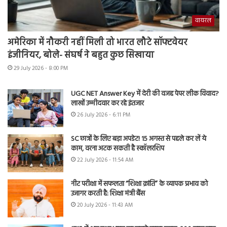
वायरल
अमेरिका में नौकरी नहीं मिली तो भारत लौटे सॉफ्टवेयर
इंजीनियर, बोले- संघर्ष ने बहुत कुछ सिखाया
29 July 2026 - 8:00 PM
UGC NET Answer Key में देरी की वजह पेपर लीक विवाद?
लाखों उम्मीदवार कर रहे इंतजार
26 July 2026 - 6:11 PM
SC छात्रों के लिए बड़ा अपडेट! 15 अगस्त से पहले कर लें ये
काम, वरना अटक सकती है स्कॉलरशिप
22 July 2026 - 11:54 AM
नीट परीक्षा में सफलता “शिक्षा क्रांति” के व्यापक प्रभाव को
उजागर करती है: शिक्षा मंत्री बैंस
20 July 2026 - 11:43 AM