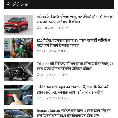
ऑटो जगत
नई मारुति ब्रेजा फेसलिफ्ट लॉन्च, नए फीचर्स और टर्बो इंजन के
साथ आई SUV, जानें क्या है कीमत
26 July 2026 - 3:56 PM
E20 पेट्रोल, फ्लेक्स फ्यूल या EV कार? नई गाड़ी खरीदने से
पहले जानें किसमें है ज्यादा फायदा
23 July 2026 - 7:41 PM
Triumph की लिमिटेड एडिशन बाइक लॉन्च के लिए तैयार, 21
लाख रुपये कीमत में मिलेंगे प्रीमियम फीचर्स
16 July 2026 - 3:17 PM
जानिए Hazard Light का क्या काम है, कब और कैसे करें
इसका इस्तेमाल, ज्यादातर लोग नहीं जानते सही तरीका
12 July 2026 - 6:14 PM
Renault Duster खरीदने का प्लान? 2 लाख डाउन पेमेंट पर
जानें कितनी बनेगी EMI और कितना देना होगा लोन