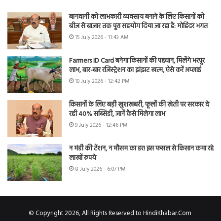
बागवानी को लाभकारी व्यवसाय बनाने के लिए किसानों को
बीज से बाजार तक पूरा सहयोग दिया जा रहा है: मोहिंदर भगत
15 July 2026 - 11:43 AM
Farmers ID Card बनेगा किसानों की पहचान, मिलेंगे भरपूर
लाभ, बार-बार रजिस्ट्रेशन का झंझट खत्म, ऐसे करें अप्लाई
10 July 2026 - 12:42 PM
किसानों के लिए बड़ी खुशखबरी, फूलों की खेती पर सरकार दे
रही 40% सब्सिडी, जानें कैसे मिलेगा लाभ
9 July 2026 - 12:46 PM
न मंडी की टेंशन, न मौसम का डर! इस फसल से किसान कमा रहे
लाखों रुपये
8 July 2026 - 6:07 PM
© Copyright 2026, All Rights Reserved to HindiKhabar.Com