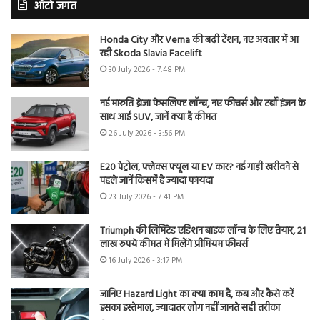
ऑटो जगत
Honda City और Verna की बढ़ी टेंशन, नए अवतार में आ
रही Skoda Slavia Facelift
30 July 2026 - 7:48 PM
नई मारुति ब्रेजा फेसलिफ्ट लॉन्च, नए फीचर्स और टर्बो इंजन के
साथ आई SUV, जानें क्या है कीमत
26 July 2026 - 3:56 PM
E20 पेट्रोल, फ्लेक्स फ्यूल या EV कार? नई गाड़ी खरीदने से
पहले जानें किसमें है ज्यादा फायदा
23 July 2026 - 7:41 PM
Triumph की लिमिटेड एडिशन बाइक लॉन्च के लिए तैयार, 21
लाख रुपये कीमत में मिलेंगे प्रीमियम फीचर्स
16 July 2026 - 3:17 PM
जानिए Hazard Light का क्या काम है, कब और कैसे करें
इसका इस्तेमाल, ज्यादातर लोग नहीं जानते सही तरीका