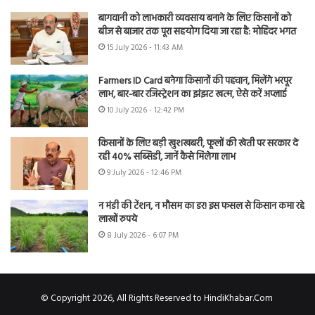
बागवानी को लाभकारी व्यवसाय बनाने के लिए किसानों को
बीज से बाजार तक पूरा सहयोग दिया जा रहा है: मोहिंदर भगत
15 July 2026 - 11:43 AM
Farmers ID Card बनेगा किसानों की पहचान, मिलेंगे भरपूर
लाभ, बार-बार रजिस्ट्रेशन का झंझट खत्म, ऐसे करें अप्लाई
10 July 2026 - 12:42 PM
किसानों के लिए बड़ी खुशखबरी, फूलों की खेती पर सरकार दे
रही 40% सब्सिडी, जानें कैसे मिलेगा लाभ
9 July 2026 - 12:46 PM
न मंडी की टेंशन, न मौसम का डर! इस फसल से किसान कमा रहे
लाखों रुपये
8 July 2026 - 6:07 PM
© Copyright 2026, All Rights Reserved to HindiKhabar.Com