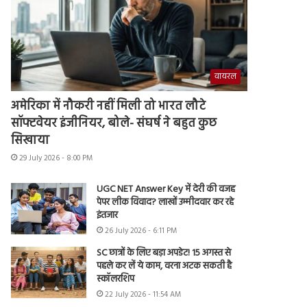
वायरल
अमेरिका में नौकरी नहीं मिली तो भारत लौटे
सॉफ्टवेयर इंजीनियर, बोले- संघर्ष ने बहुत कुछ
सिखाया
29 July 2026 - 8:00 PM
UGC NET Answer Key में देरी की वजह
पेपर लीक विवाद? लाखों उम्मीदवार कर रहे
इंतजार
26 July 2026 - 6:11 PM
SC छात्रों के लिए बड़ा अपडेट! 15 अगस्त से
पहले कर लें ये काम, वरना अटक सकती है
स्कॉलरशिप
22 July 2026 - 11:54 AM