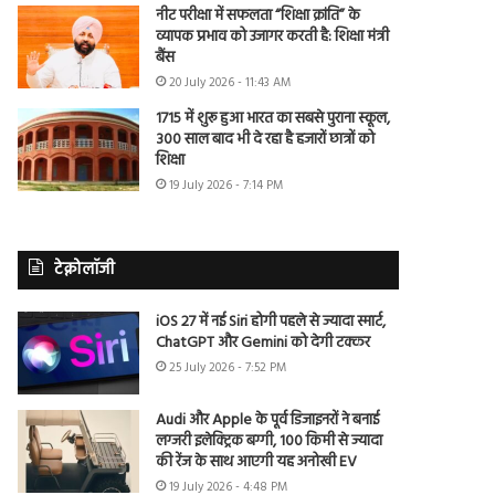
नीट परीक्षा में सफलता “शिक्षा क्रांति” के
व्यापक प्रभाव को उजागर करती है: शिक्षा मंत्री
बैंस
20 July 2026 - 11:43 AM
1715 में शुरू हुआ भारत का सबसे पुराना स्कूल,
300 साल बाद भी दे रहा है हजारों छात्रों को
शिक्षा
19 July 2026 - 7:14 PM
टेक्नोलॉजी
iOS 27 में नई Siri होगी पहले से ज्यादा स्मार्ट,
ChatGPT और Gemini को देगी टक्कर
25 July 2026 - 7:52 PM
Audi और Apple के पूर्व डिजाइनरों ने बनाई
लग्जरी इलेक्ट्रिक बग्गी, 100 किमी से ज्यादा
की रेंज के साथ आएगी यह अनोखी EV
19 July 2026 - 4:48 PM