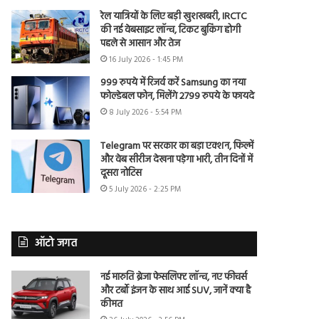
रेल यात्रियों के लिए बड़ी खुशखबरी, IRCTC
की नई वेबसाइट लॉन्च, टिकट बुकिंग होगी
पहले से आसान और तेज
16 July 2026 - 1:45 PM
999 रुपये में रिजर्व करें Samsung का नया
फोल्डेबल फोन, मिलेंगे 2799 रुपये के फायदे
8 July 2026 - 5:54 PM
Telegram पर सरकार का बड़ा एक्शन, फिल्में
और वेब सीरीज देखना पड़ेगा भारी, तीन दिनों में
दूसरा नोटिस
5 July 2026 - 2:25 PM
ऑटो जगत
नई मारुति ब्रेजा फेसलिफ्ट लॉन्च, नए फीचर्स
और टर्बो इंजन के साथ आई SUV, जानें क्या है
कीमत