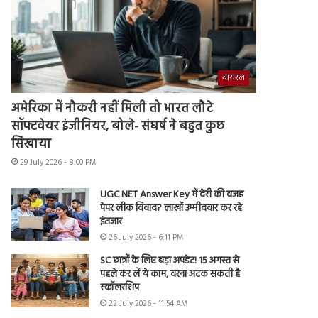
वायरल
अमेरिका में नौकरी नहीं मिली तो भारत लौटे
सॉफ्टवेयर इंजीनियर, बोले- संघर्ष ने बहुत कुछ
सिखाया
29 July 2026 - 8:00 PM
UGC NET Answer Key में देरी की वजह
पेपर लीक विवाद? लाखों उम्मीदवार कर रहे
इंतजार
26 July 2026 - 6:11 PM
SC छात्रों के लिए बड़ा अपडेट! 15 अगस्त से
पहले कर लें ये काम, वरना अटक सकती है
स्कॉलरशिप
22 July 2026 - 11:54 AM