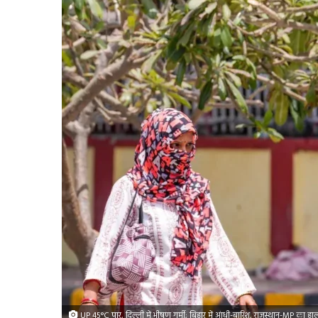
UP 45°C पार, दिल्ली में भीषण गर्मी; बिहार में आंधी-बारिश, राजस्थान-MP का हाल