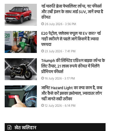
नई मारुति ब्रेजा फेसलिफ्ट लॉन्च, नए फीचर्स
और टर्बो इंजन के साथ आई SUV, जानें क्या है
कीमत
26 July 2026 - 3:56 PM
E20 पेट्रोल, फ्लेक्स फ्यूल या EV कार? नई
गाड़ी खरीदने से पहले जानें किसमें है ज्यादा
फायदा
23 July 2026 - 7:41 PM
Triumph की लिमिटेड एडिशन बाइक लॉन्च के
लिए तैयार, 21 लाख रुपये कीमत में मिलेंगे
प्रीमियम फीचर्स
16 July 2026 - 3:17 PM
जानिए Hazard Light का क्या काम है, कब
और कैसे करें इसका इस्तेमाल, ज्यादातर लोग
नहीं जानते सही तरीका
12 July 2026 - 6:14 PM
खेत खलिहान