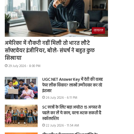
वायरल
अमेरिका में नौकरी नहीं मिली तो भारत लौटे
सॉफ्टवेयर इंजीनियर, बोले- संघर्ष ने बहुत कुछ
सिखाया
29 July 2026 - 8:00 PM
UGC NET Answer Key में देरी की वजह
पेपर लीक विवाद? लाखों उम्मीदवार कर रहे
इंतजार
26 July 2026 - 6:11 PM
SC छात्रों के लिए बड़ा अपडेट! 15 अगस्त से
पहले कर लें ये काम, वरना अटक सकती है
स्कॉलरशिप
22 July 2026 - 11:54 AM