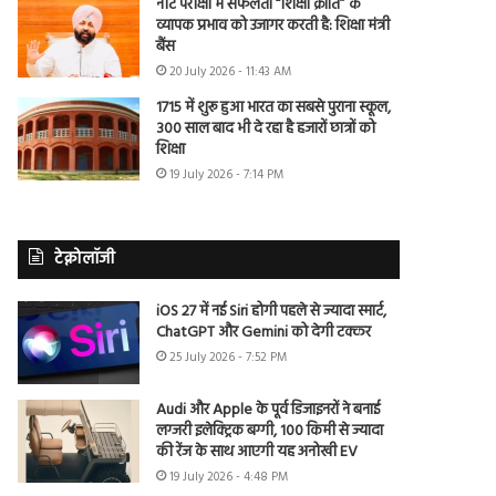
नीट परीक्षा में सफलता “शिक्षा क्रांति” के
व्यापक प्रभाव को उजागर करती है: शिक्षा मंत्री
बैंस
20 July 2026 - 11:43 AM
1715 में शुरू हुआ भारत का सबसे पुराना स्कूल,
300 साल बाद भी दे रहा है हजारों छात्रों को
शिक्षा
19 July 2026 - 7:14 PM
टेक्नोलॉजी
iOS 27 में नई Siri होगी पहले से ज्यादा स्मार्ट,
ChatGPT और Gemini को देगी टक्कर
25 July 2026 - 7:52 PM
Audi और Apple के पूर्व डिजाइनरों ने बनाई
लग्जरी इलेक्ट्रिक बग्गी, 100 किमी से ज्यादा
की रेंज के साथ आएगी यह अनोखी EV
19 July 2026 - 4:48 PM