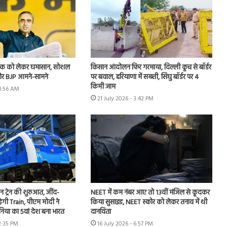
 लीक को लेकर घमासान, सोशल
किसान आंदोलन फिर गरमाया, दिल्ली कूच से बॉर्डर
र BJP आमने-सामने
पर बवाल, हरियाणा में सख्ती, सिंघु बॉर्डर पर 4
किमी जाम
11:56 AM
21 July 2026 - 3:42 PM
जन ट्रेन की शुरुआत, जींद-
NEET में कम नंबर आए तो 13वीं मंजिल से कूदकर
़ेगी Train, पीएम मोदी ने
किया सुसाइड, NEET स्कोर को लेकर तनाव में थी
ुनिया का 5वां देश बना भारत
दानविता
12:35 PM
16 July 2026 - 6:57 PM