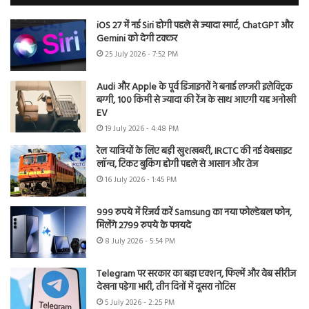
iOS 27 में नई Siri होगी पहले से ज्यादा स्मार्ट, ChatGPT और
Gemini को देगी टक्कर
25 July 2026 - 7:52 PM
Audi और Apple के पूर्व डिजाइनरों ने बनाई लग्जरी इलेक्ट्रिक
बग्गी, 100 किमी से ज्यादा की रेंज के साथ आएगी यह अनोखी
EV
19 July 2026 - 4:48 PM
रेल यात्रियों के लिए बड़ी खुशखबरी, IRCTC की नई वेबसाइट
लॉन्च, टिकट बुकिंग होगी पहले से आसान और तेज
16 July 2026 - 1:45 PM
999 रुपये में रिजर्व करें Samsung का नया फोल्डेबल फोन,
मिलेंगे 2799 रुपये के फायदे
8 July 2026 - 5:54 PM
Telegram पर सरकार का बड़ा एक्शन, फिल्में और वेब सीरीज
देखना पड़ेगा भारी, तीन दिनों में दूसरा नोटिस
5 July 2026 - 2:25 PM