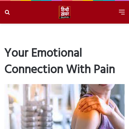
Search
M
for
8/9/2026, 3:22:07 AM
Your Emotional
Connection With Pain