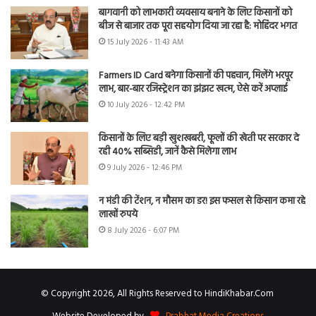
बागवानी को लाभकारी व्यवसाय बनाने के लिए किसानों को
बीज से बाजार तक पूरा सहयोग दिया जा रहा है: मोहिंदर भगत
15 July 2026 - 11:43 AM
Farmers ID Card बनेगा किसानों की पहचान, मिलेंगे भरपूर
लाभ, बार-बार रजिस्ट्रेशन का झंझट खत्म, ऐसे करें अप्लाई
10 July 2026 - 12:42 PM
किसानों के लिए बड़ी खुशखबरी, फूलों की खेती पर सरकार दे
रही 40% सब्सिडी, जानें कैसे मिलेगा लाभ
9 July 2026 - 12:46 PM
न मंडी की टेंशन, न मौसम का डर! इस फसल से किसान कमा रहे
लाखों रुपये
8 July 2026 - 6:07 PM
© Copyright 2026, All Rights Reserved to HindiKhabar.Com