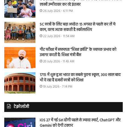
लाखों उम्मीदवार कर रहे इंतजार
26 July 2026 - 6:11 PM
SC छात्रों के लिए बड़ा अपडेट! 15 अगस्त से पहले कर लें ये
काम, वरना अटक सकती है स्कॉलरशिप
22 July 2026 - 11:54 AM
नीट परीक्षा में सफलता “शिक्षा क्रांति” के व्यापक प्रभाव को
उजागर करती है: शिक्षा मंत्री बैंस
20 July 2026 - 11:43 AM
1715 में शुरू हुआ भारत का सबसे पुराना स्कूल, 300 साल बाद
भी दे रहा है हजारों छात्रों को शिक्षा
19 July 2026 - 7:14 PM
टेक्नोलॉजी
iOS 27 में नई Siri होगी पहले से ज्यादा स्मार्ट, ChatGPT और
Gemini को देगी टक्कर