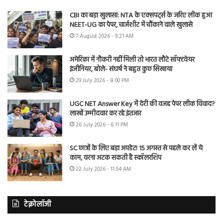
CBI का बड़ा खुलासा: NTA के एक्सपर्ट्स के जरिए लीक हुआ
NEET-UG का पेपर, चार्जशीट में चौंकाने वाले खुलासे
7 August 2026 - 9:21 AM
अमेरिका में नौकरी नहीं मिली तो भारत लौटे सॉफ्टवेयर
इंजीनियर, बोले- संघर्ष ने बहुत कुछ सिखाया
29 July 2026 - 8:00 PM
UGC NET Answer Key में देरी की वजह पेपर लीक विवाद?
लाखों उम्मीदवार कर रहे इंतजार
26 July 2026 - 6:11 PM
SC छात्रों के लिए बड़ा अपडेट! 15 अगस्त से पहले कर लें ये
काम, वरना अटक सकती है स्कॉलरशिप
22 July 2026 - 11:54 AM
टेक्नोलॉजी