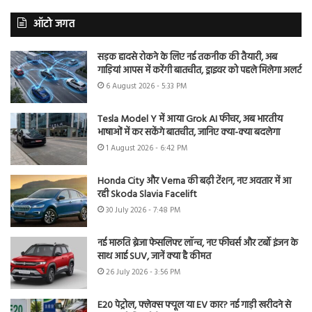
ऑटो जगत
सड़क हादसे रोकने के लिए नई तकनीक की तैयारी, अब
गाड़ियां आपस में करेंगी बातचीत, ड्राइवर को पहले मिलेगा अलर्ट
6 August 2026 - 5:33 PM
Tesla Model Y में आया Grok AI फीचर, अब भारतीय
भाषाओं में कर सकेंगे बातचीत, जानिए क्या-क्या बदलेगा
1 August 2026 - 6:42 PM
Honda City और Verna की बढ़ी टेंशन, नए अवतार में आ
रही Skoda Slavia Facelift
30 July 2026 - 7:48 PM
नई मारुति ब्रेजा फेसलिफ्ट लॉन्च, नए फीचर्स और टर्बो इंजन के
साथ आई SUV, जानें क्या है कीमत
26 July 2026 - 3:56 PM
E20 पेट्रोल, फ्लेक्स फ्यूल या EV कार? नई गाड़ी खरीदने से