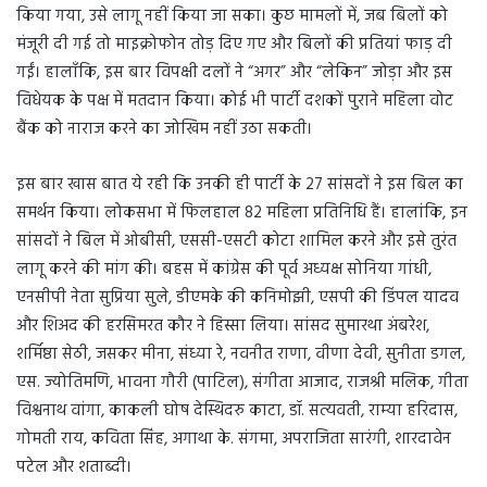
किया गया, उसे लागू नहीं किया जा सका। कुछ मामलों में, जब बिलों को
मंजूरी दी गई तो माइक्रोफोन तोड़ दिए गए और बिलों की प्रतियां फाड़ दी
गईं। हालाँकि, इस बार विपक्षी दलों ने “अगर” और “लेकिन” जोड़ा और इस
विधेयक के पक्ष में मतदान किया। कोई भी पार्टी दशकों पुराने महिला वोट
बैंक को नाराज करने का जोखिम नहीं उठा सकती।
इस बार खास बात ये रही कि उनकी ही पार्टी के 27 सांसदों ने इस बिल का
समर्थन किया। लोकसभा में फिलहाल 82 महिला प्रतिनिधि हैं। हालांकि, इन
सांसदों ने बिल में ओबीसी, एससी-एसटी कोटा शामिल करने और इसे तुरंत
लागू करने की मांग की। बहस में कांग्रेस की पूर्व अध्यक्ष सोनिया गांधी,
एनसीपी नेता सुप्रिया सुले, डीएमके की कनिमोझी, एसपी की डिंपल यादव
और शिअद की हरसिमरत कौर ने हिस्सा लिया। सांसद सुमारथा अंबरेश,
शर्मिष्ठा सेठी, जसकर मीना, संध्या रे, नवनीत राणा, वीणा देवी, सुनीता डगल,
एस. ज्योतिमणि, भावना गौरी (पाटिल), संगीता आजाद, राजश्री मलिक, गीता
विश्वनाथ वांगा, काकली घोष देस्थिदरु काटा, डॉ. सत्यवती, राम्या हरिदास,
गोमती राय, कविता सिंह, अगाथा के. संगमा, अपराजिता सारंगी, शारदावेन
पटेल और शताब्दी।