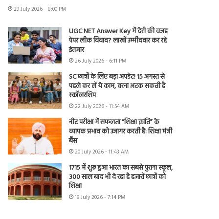
29 July 2026 - 8:00 PM
UGC NET Answer Key में देरी की वजह
पेपर लीक विवाद? लाखों उम्मीदवार कर रहे
इंतजार
26 July 2026 - 6:11 PM
SC छात्रों के लिए बड़ा अपडेट! 15 अगस्त से
पहले कर लें ये काम, वरना अटक सकती है
स्कॉलरशिप
22 July 2026 - 11:54 AM
नीट परीक्षा में सफलता “शिक्षा क्रांति” के
व्यापक प्रभाव को उजागर करती है: शिक्षा मंत्री
बैंस
20 July 2026 - 11:43 AM
1715 में शुरू हुआ भारत का सबसे पुराना स्कूल,
300 साल बाद भी दे रहा है हजारों छात्रों को
शिक्षा
19 July 2026 - 7:14 PM