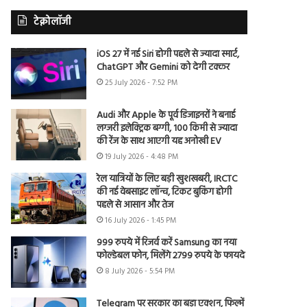
टेक्नोलॉजी
iOS 27 में नई Siri होगी पहले से ज्यादा स्मार्ट,
ChatGPT और Gemini को देगी टक्कर
25 July 2026 - 7:52 PM
Audi और Apple के पूर्व डिजाइनरों ने बनाई
लग्जरी इलेक्ट्रिक बग्गी, 100 किमी से ज्यादा
की रेंज के साथ आएगी यह अनोखी EV
19 July 2026 - 4:48 PM
रेल यात्रियों के लिए बड़ी खुशखबरी, IRCTC
की नई वेबसाइट लॉन्च, टिकट बुकिंग होगी
पहले से आसान और तेज
16 July 2026 - 1:45 PM
999 रुपये में रिजर्व करें Samsung का नया
फोल्डेबल फोन, मिलेंगे 2799 रुपये के फायदे
8 July 2026 - 5:54 PM
Telegram पर सरकार का बड़ा एक्शन, फिल्में