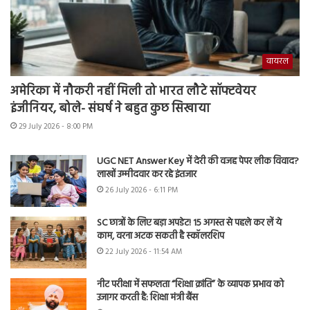
वायरल
अमेरिका में नौकरी नहीं मिली तो भारत लौटे सॉफ्टवेयर
इंजीनियर, बोले- संघर्ष ने बहुत कुछ सिखाया
29 July 2026 - 8:00 PM
UGC NET Answer Key में देरी की वजह पेपर लीक विवाद?
लाखों उम्मीदवार कर रहे इंतजार
26 July 2026 - 6:11 PM
SC छात्रों के लिए बड़ा अपडेट! 15 अगस्त से पहले कर लें ये
काम, वरना अटक सकती है स्कॉलरशिप
22 July 2026 - 11:54 AM
नीट परीक्षा में सफलता “शिक्षा क्रांति” के व्यापक प्रभाव को
उजागर करती है: शिक्षा मंत्री बैंस