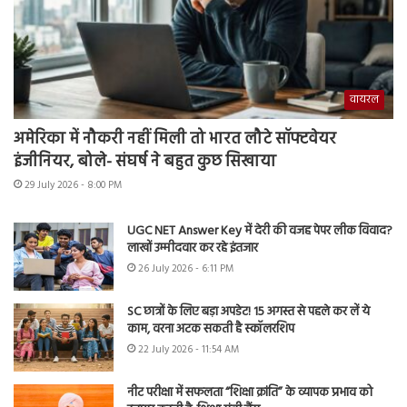
वायरल
अमेरिका में नौकरी नहीं मिली तो भारत लौटे सॉफ्टवेयर
इंजीनियर, बोले- संघर्ष ने बहुत कुछ सिखाया
29 July 2026 - 8:00 PM
UGC NET Answer Key में देरी की वजह पेपर लीक विवाद?
लाखों उम्मीदवार कर रहे इंतजार
26 July 2026 - 6:11 PM
SC छात्रों के लिए बड़ा अपडेट! 15 अगस्त से पहले कर लें ये
काम, वरना अटक सकती है स्कॉलरशिप
22 July 2026 - 11:54 AM
नीट परीक्षा में सफलता “शिक्षा क्रांति” के व्यापक प्रभाव को