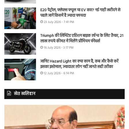
E20 पेट्रोल, फ्लेक्स फ्यूल या EV कार? नई गाड़ी खरीदने से
पहले जानें किसमें है ज्यादा फायदा
23 July 2026 - 7:41 PM
Triumph की लिमिटेड एडिशन बाइक लॉन्च के लिए तैयार, 21
लाख रुपये कीमत में मिलेंगे प्रीमियम फीचर्स
16 July 2026 - 3:17 PM
जानिए Hazard Light का क्या काम है, कब और कैसे करें
इसका इस्तेमाल, ज्यादातर लोग नहीं जानते सही तरीका
12 July 2026 - 6:14 PM
खेत खलिहान