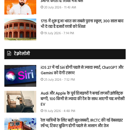
उजागर करती है: शिक्षा मंत्री बैंस
20 July 2026 - 11:43 AM
1715 में शुरू हुआ भारत का सबसे पुराना स्कूल, 300 साल बाद
भी दे रहा है हजारों छात्रों को शिक्षा
19 July 2026 - 7:14 PM
टेक्नोलॉजी
iOS 27 में नई Siri होगी पहले से ज्यादा स्मार्ट, ChatGPT और
Gemini को देगी टक्कर
25 July 2026 - 7:52 PM
Audi और Apple के पूर्व डिजाइनरों ने बनाई लग्जरी इलेक्ट्रिक
बग्गी, 100 किमी से ज्यादा की रेंज के साथ आएगी यह अनोखी
EV
19 July 2026 - 4:48 PM
रेल यात्रियों के लिए बड़ी खुशखबरी, IRCTC की नई वेबसाइट
लॉन्च, टिकट बुकिंग होगी पहले से आसान और तेज