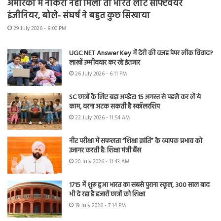
अमेरिका में नौकरी नहीं मिली तो भारत लौटे सॉफ्टवेयर
इंजीनियर, बोले- संघर्ष ने बहुत कुछ सिखाया
29 July 2026 - 8:00 PM
UGC NET Answer Key में देरी की वजह पेपर लीक विवाद?
लाखों उम्मीदवार कर रहे इंतजार
26 July 2026 - 6:11 PM
SC छात्रों के लिए बड़ा अपडेट! 15 अगस्त से पहले कर लें ये
काम, वरना अटक सकती है स्कॉलरशिप
22 July 2026 - 11:54 AM
नीट परीक्षा में सफलता “शिक्षा क्रांति” के व्यापक प्रभाव को
उजागर करती है: शिक्षा मंत्री बैंस
20 July 2026 - 11:43 AM
1715 में शुरू हुआ भारत का सबसे पुराना स्कूल, 300 साल बाद
भी दे रहा है हजारों छात्रों को शिक्षा
19 July 2026 - 7:14 PM