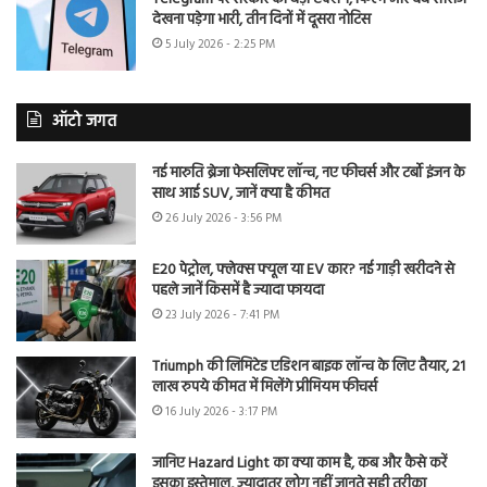
देखना पड़ेगा भारी, तीन दिनों में दूसरा नोटिस
5 July 2026 - 2:25 PM
ऑटो जगत
नई मारुति ब्रेजा फेसलिफ्ट लॉन्च, नए फीचर्स और टर्बो इंजन के
साथ आई SUV, जानें क्या है कीमत
26 July 2026 - 3:56 PM
E20 पेट्रोल, फ्लेक्स फ्यूल या EV कार? नई गाड़ी खरीदने से
पहले जानें किसमें है ज्यादा फायदा
23 July 2026 - 7:41 PM
Triumph की लिमिटेड एडिशन बाइक लॉन्च के लिए तैयार, 21
लाख रुपये कीमत में मिलेंगे प्रीमियम फीचर्स
16 July 2026 - 3:17 PM
जानिए Hazard Light का क्या काम है, कब और कैसे करें
इसका इस्तेमाल, ज्यादातर लोग नहीं जानते सही तरीका