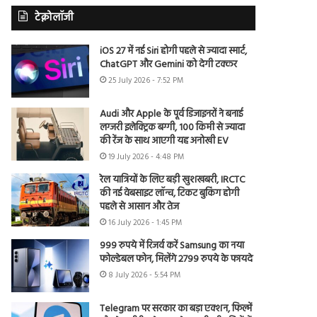
टेक्नोलॉजी
iOS 27 में नई Siri होगी पहले से ज्यादा स्मार्ट,
ChatGPT और Gemini को देगी टक्कर
25 July 2026 - 7:52 PM
Audi और Apple के पूर्व डिजाइनरों ने बनाई
लग्जरी इलेक्ट्रिक बग्गी, 100 किमी से ज्यादा
की रेंज के साथ आएगी यह अनोखी EV
19 July 2026 - 4:48 PM
रेल यात्रियों के लिए बड़ी खुशखबरी, IRCTC
की नई वेबसाइट लॉन्च, टिकट बुकिंग होगी
पहले से आसान और तेज
16 July 2026 - 1:45 PM
999 रुपये में रिजर्व करें Samsung का नया
फोल्डेबल फोन, मिलेंगे 2799 रुपये के फायदे
8 July 2026 - 5:54 PM
Telegram पर सरकार का बड़ा एक्शन, फिल्में