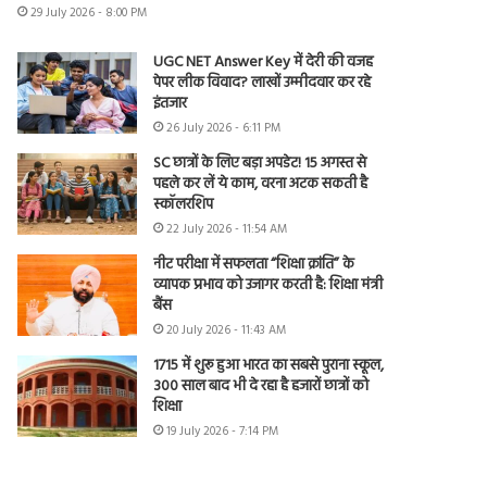
29 July 2026 - 8:00 PM
UGC NET Answer Key में देरी की वजह
पेपर लीक विवाद? लाखों उम्मीदवार कर रहे
इंतजार
26 July 2026 - 6:11 PM
SC छात्रों के लिए बड़ा अपडेट! 15 अगस्त से
पहले कर लें ये काम, वरना अटक सकती है
स्कॉलरशिप
22 July 2026 - 11:54 AM
नीट परीक्षा में सफलता “शिक्षा क्रांति” के
व्यापक प्रभाव को उजागर करती है: शिक्षा मंत्री
बैंस
20 July 2026 - 11:43 AM
1715 में शुरू हुआ भारत का सबसे पुराना स्कूल,
300 साल बाद भी दे रहा है हजारों छात्रों को
शिक्षा
19 July 2026 - 7:14 PM