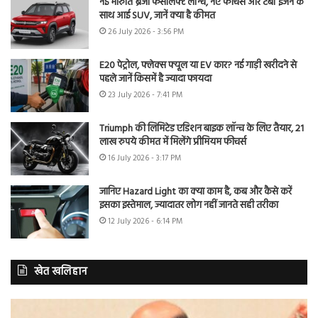
नई मारुति ब्रेजा फेसलिफ्ट लॉन्च, नए फीचर्स और टर्बो इंजन के
साथ आई SUV, जानें क्या है कीमत
26 July 2026 - 3:56 PM
E20 पेट्रोल, फ्लेक्स फ्यूल या EV कार? नई गाड़ी खरीदने से
पहले जानें किसमें है ज्यादा फायदा
23 July 2026 - 7:41 PM
Triumph की लिमिटेड एडिशन बाइक लॉन्च के लिए तैयार, 21
लाख रुपये कीमत में मिलेंगे प्रीमियम फीचर्स
16 July 2026 - 3:17 PM
जानिए Hazard Light का क्या काम है, कब और कैसे करें
इसका इस्तेमाल, ज्यादातर लोग नहीं जानते सही तरीका
12 July 2026 - 6:14 PM
खेत खलिहान