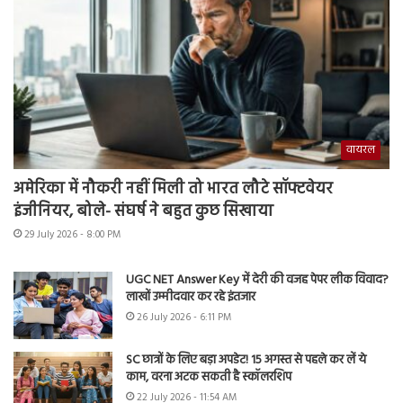
वायरल
अमेरिका में नौकरी नहीं मिली तो भारत लौटे सॉफ्टवेयर
इंजीनियर, बोले- संघर्ष ने बहुत कुछ सिखाया
29 July 2026 - 8:00 PM
UGC NET Answer Key में देरी की वजह पेपर लीक विवाद?
लाखों उम्मीदवार कर रहे इंतजार
26 July 2026 - 6:11 PM
SC छात्रों के लिए बड़ा अपडेट! 15 अगस्त से पहले कर लें ये
काम, वरना अटक सकती है स्कॉलरशिप
22 July 2026 - 11:54 AM