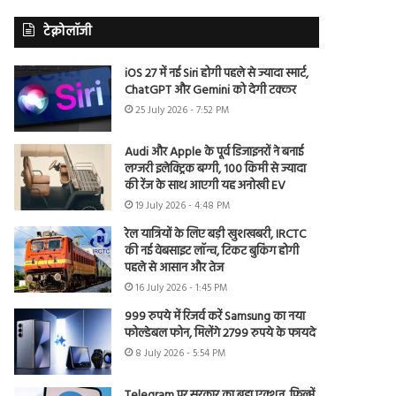
टेक्नोलॉजी
iOS 27 में नई Siri होगी पहले से ज्यादा स्मार्ट,
ChatGPT और Gemini को देगी टक्कर
25 July 2026 - 7:52 PM
Audi और Apple के पूर्व डिजाइनरों ने बनाई
लग्जरी इलेक्ट्रिक बग्गी, 100 किमी से ज्यादा
की रेंज के साथ आएगी यह अनोखी EV
19 July 2026 - 4:48 PM
रेल यात्रियों के लिए बड़ी खुशखबरी, IRCTC
की नई वेबसाइट लॉन्च, टिकट बुकिंग होगी
पहले से आसान और तेज
16 July 2026 - 1:45 PM
999 रुपये में रिजर्व करें Samsung का नया
फोल्डेबल फोन, मिलेंगे 2799 रुपये के फायदे
8 July 2026 - 5:54 PM
Telegram पर सरकार का बड़ा एक्शन, फिल्में