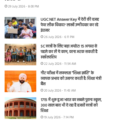
29 July 2026 - 8:00 PM
UGC NET Answer Key में देरी की वजह
पेपर लीक विवाद? लाखों उम्मीदवार कर रहे
इंतजार
26 July 2026 - 6:11 PM
SC छात्रों के लिए बड़ा अपडेट! 15 अगस्त से
पहले कर लें ये काम, वरना अटक सकती है
स्कॉलरशिप
22 July 2026 - 11:54 AM
नीट परीक्षा में सफलता “शिक्षा क्रांति” के
व्यापक प्रभाव को उजागर करती है: शिक्षा मंत्री
बैंस
20 July 2026 - 11:43 AM
1715 में शुरू हुआ भारत का सबसे पुराना स्कूल,
300 साल बाद भी दे रहा है हजारों छात्रों को
शिक्षा
19 July 2026 - 7:14 PM