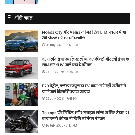
ऑटो जगत
Honda City और Verna की बढ़ी टेंशन, नए अवतार में आ
रही Skoda Slavia Facelift
30 July 2026 - 7:48 PM
नई मारुति ब्रेजा फेसलिफ्ट लॉन्च, नए फीचर्स और टर्बो इंजन के
साथ आई SUV, जानें क्या है कीमत
26 July 2026 - 3:56 PM
E20 पेट्रोल, फ्लेक्स फ्यूल या EV कार? नई गाड़ी खरीदने से
पहले जानें किसमें है ज्यादा फायदा
23 July 2026 - 7:41 PM
Triumph की लिमिटेड एडिशन बाइक लॉन्च के लिए तैयार, 21
लाख रुपये कीमत में मिलेंगे प्रीमियम फीचर्स
16 July 2026 - 3:17 PM