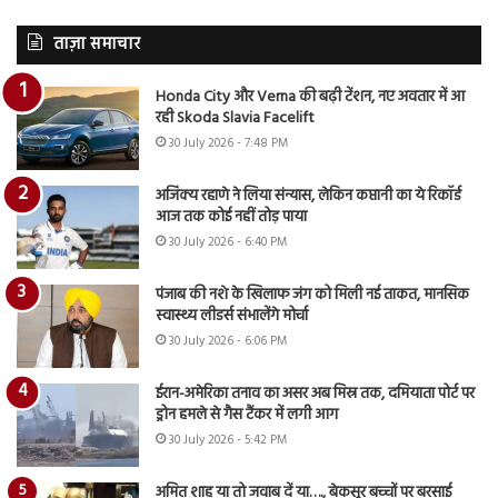
ताज़ा समाचार
Honda City और Verna की बढ़ी टेंशन, नए अवतार में आ
रही Skoda Slavia Facelift
30 July 2026 - 7:48 PM
अजिंक्य रहाणे ने लिया संन्यास, लेकिन कप्तानी का ये रिकॉर्ड
आज तक कोई नहीं तोड़ पाया
30 July 2026 - 6:40 PM
पंजाब की नशे के खिलाफ जंग को मिली नई ताकत, मानसिक
स्वास्थ्य लीडर्स संभालेंगे मोर्चा
30 July 2026 - 6:06 PM
ईरान-अमेरिका तनाव का असर अब मिस्र तक, दमियाता पोर्ट पर
ड्रोन हमले से गैस टैंकर में लगी आग
30 July 2026 - 5:42 PM
अमित शाह या तो जवाब दें या…., बेकसूर बच्चों पर बरसाई