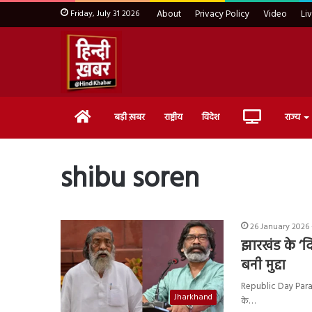
Friday, July 31 2026
About
Privacy Policy
Video
Li
Home
Live
बड़ी ख़बर
राष्ट्रीय
विदेश
राज्य
TV
shibu soren
26 January 2026 
झारखंड के ‘दि
बनी मुद्दा
Republic Day Parade 
Jharkhand
के…