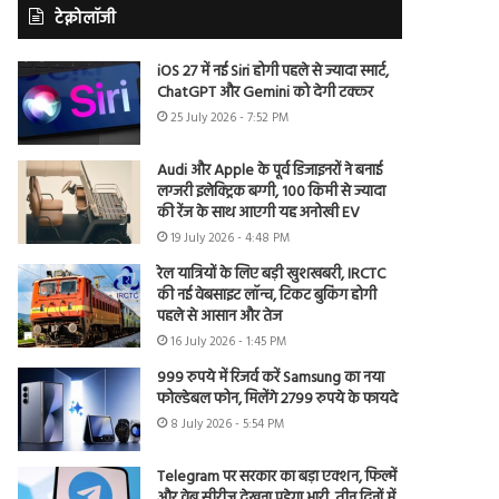
टेक्नोलॉजी
iOS 27 में नई Siri होगी पहले से ज्यादा स्मार्ट,
ChatGPT और Gemini को देगी टक्कर
25 July 2026 - 7:52 PM
Audi और Apple के पूर्व डिजाइनरों ने बनाई
लग्जरी इलेक्ट्रिक बग्गी, 100 किमी से ज्यादा
की रेंज के साथ आएगी यह अनोखी EV
19 July 2026 - 4:48 PM
रेल यात्रियों के लिए बड़ी खुशखबरी, IRCTC
की नई वेबसाइट लॉन्च, टिकट बुकिंग होगी
पहले से आसान और तेज
16 July 2026 - 1:45 PM
999 रुपये में रिजर्व करें Samsung का नया
फोल्डेबल फोन, मिलेंगे 2799 रुपये के फायदे
8 July 2026 - 5:54 PM
Telegram पर सरकार का बड़ा एक्शन, फिल्में
और वेब सीरीज देखना पड़ेगा भारी, तीन दिनों में