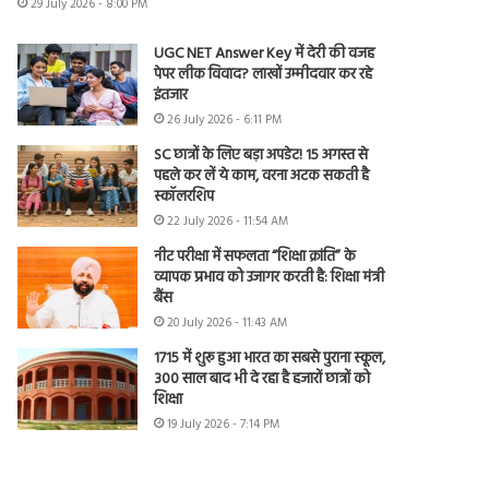
29 July 2026 - 8:00 PM
UGC NET Answer Key में देरी की वजह
पेपर लीक विवाद? लाखों उम्मीदवार कर रहे
इंतजार
26 July 2026 - 6:11 PM
SC छात्रों के लिए बड़ा अपडेट! 15 अगस्त से
पहले कर लें ये काम, वरना अटक सकती है
स्कॉलरशिप
22 July 2026 - 11:54 AM
नीट परीक्षा में सफलता “शिक्षा क्रांति” के
व्यापक प्रभाव को उजागर करती है: शिक्षा मंत्री
बैंस
20 July 2026 - 11:43 AM
1715 में शुरू हुआ भारत का सबसे पुराना स्कूल,
300 साल बाद भी दे रहा है हजारों छात्रों को
शिक्षा
19 July 2026 - 7:14 PM