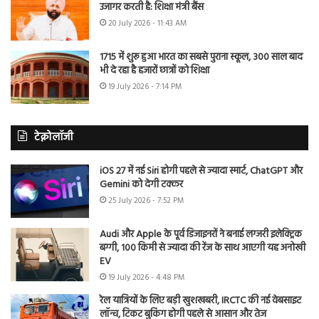
उजागर करती है: शिक्षा मंत्री बैंस
20 July 2026 - 11:43 AM
1715 में शुरू हुआ भारत का सबसे पुराना स्कूल, 300 साल बाद
भी दे रहा है हजारों छात्रों को शिक्षा
19 July 2026 - 7:14 PM
टेक्नोलॉजी
iOS 27 में नई Siri होगी पहले से ज्यादा स्मार्ट, ChatGPT और
Gemini को देगी टक्कर
25 July 2026 - 7:52 PM
Audi और Apple के पूर्व डिजाइनरों ने बनाई लग्जरी इलेक्ट्रिक
बग्गी, 100 किमी से ज्यादा की रेंज के साथ आएगी यह अनोखी
EV
19 July 2026 - 4:48 PM
रेल यात्रियों के लिए बड़ी खुशखबरी, IRCTC की नई वेबसाइट
लॉन्च, टिकट बुकिंग होगी पहले से आसान और तेज