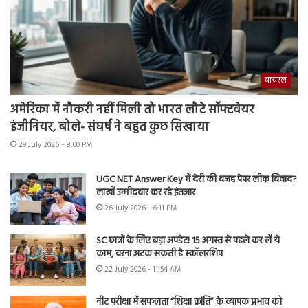
वायरल
अमेरिका में नौकरी नहीं मिली तो भारत लौटे सॉफ्टवेयर
इंजीनियर, बोले- संघर्ष ने बहुत कुछ सिखाया
29 July 2026 - 8:00 PM
UGC NET Answer Key में देरी की वजह पेपर लीक विवाद?
लाखों उम्मीदवार कर रहे इंतजार
26 July 2026 - 6:11 PM
SC छात्रों के लिए बड़ा अपडेट! 15 अगस्त से पहले कर लें ये
काम, वरना अटक सकती है स्कॉलरशिप
22 July 2026 - 11:54 AM
नीट परीक्षा में सफलता “शिक्षा क्रांति” के व्यापक प्रभाव को