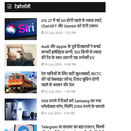
टेक्नोलॉजी
iOS 27 में नई Siri होगी पहले से ज्यादा स्मार्ट,
ChatGPT और Gemini को देगी टक्कर
25 July 2026 - 7:52 PM
Audi और Apple के पूर्व डिजाइनरों ने बनाई
लग्जरी इलेक्ट्रिक बग्गी, 100 किमी से ज्यादा
की रेंज के साथ आएगी यह अनोखी EV
19 July 2026 - 4:48 PM
रेल यात्रियों के लिए बड़ी खुशखबरी, IRCTC
की नई वेबसाइट लॉन्च, टिकट बुकिंग होगी
पहले से आसान और तेज
16 July 2026 - 1:45 PM
999 रुपये में रिजर्व करें Samsung का नया
फोल्डेबल फोन, मिलेंगे 2799 रुपये के फायदे
8 July 2026 - 5:54 PM
Telegram पर सरकार का बड़ा एक्शन, फिल्में