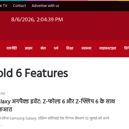
ve TV
Contact
Advertise with us
8/6/2026, 2:04:40 PM
राजनीति
क्राइम
खेल
धर्म
शिक्षा
स्वास्थ्य
लाइफ़स्टाइल
सिन
ld 6 Features
4 PM
xy अनपैक्ड इवेंट: Z-फोल्ड 6 और Z-फ्लिप 6 के साथ
ुरुआत
्य लॉन्च Samsung Galaxy: दक्षिण कोरियाई टेक दिग्गज सैमसंग 10 जुलाई को अपने
ट’…