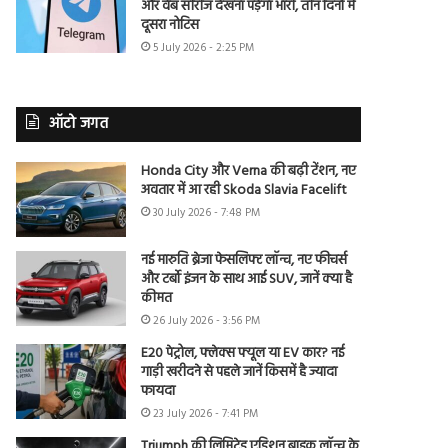
और वेब सीरीज देखना पड़ेगा भारी, तीन दिनों में
दूसरा नोटिस
5 July 2026 - 2:25 PM
ऑटो जगत
Honda City और Verna की बढ़ी टेंशन, नए
अवतार में आ रही Skoda Slavia Facelift
30 July 2026 - 7:48 PM
नई मारुति ब्रेजा फेसलिफ्ट लॉन्च, नए फीचर्स
और टर्बो इंजन के साथ आई SUV, जानें क्या है
कीमत
26 July 2026 - 3:56 PM
E20 पेट्रोल, फ्लेक्स फ्यूल या EV कार? नई
गाड़ी खरीदने से पहले जानें किसमें है ज्यादा
फायदा
23 July 2026 - 7:41 PM
Triumph की लिमिटेड एडिशन बाइक लॉन्च के