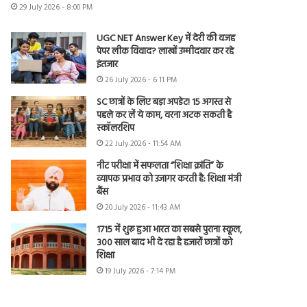
29 July 2026 - 8:00 PM
UGC NET Answer Key में देरी की वजह
पेपर लीक विवाद? लाखों उम्मीदवार कर रहे
इंतजार
26 July 2026 - 6:11 PM
SC छात्रों के लिए बड़ा अपडेट! 15 अगस्त से
पहले कर लें ये काम, वरना अटक सकती है
स्कॉलरशिप
22 July 2026 - 11:54 AM
नीट परीक्षा में सफलता “शिक्षा क्रांति” के
व्यापक प्रभाव को उजागर करती है: शिक्षा मंत्री
बैंस
20 July 2026 - 11:43 AM
1715 में शुरू हुआ भारत का सबसे पुराना स्कूल,
300 साल बाद भी दे रहा है हजारों छात्रों को
शिक्षा
19 July 2026 - 7:14 PM