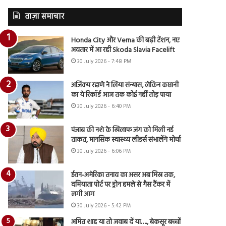
ताज़ा समाचार
Honda City और Verna की बढ़ी टेंशन, नए
अवतार में आ रही Skoda Slavia Facelift
30 July 2026 - 7:48 PM
अजिंक्य रहाणे ने लिया संन्यास, लेकिन कप्तानी
का ये रिकॉर्ड आज तक कोई नहीं तोड़ पाया
30 July 2026 - 6:40 PM
पंजाब की नशे के खिलाफ जंग को मिली नई
ताकत, मानसिक स्वास्थ्य लीडर्स संभालेंगे मोर्चा
30 July 2026 - 6:06 PM
ईरान-अमेरिका तनाव का असर अब मिस्र तक,
दमियाता पोर्ट पर ड्रोन हमले से गैस टैंकर में
लगी आग
30 July 2026 - 5:42 PM
अमित शाह या तो जवाब दें या…., बेकसूर बच्चों