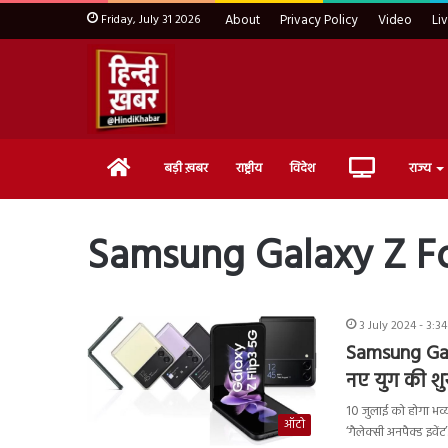
Friday, July 31 2026
About
Privacy Policy
Video
Li
Home
Live
बड़ी ख़बर
राष्ट्रीय
विदेश
राज्य
TV
Samsung Galaxy Z Fo
3 July 2024 - 3:3
Samsung Gala
नए युग की श
10 जुलाई को होगा भव
ऑटो
‘गैलेक्सी अनपैक्ड इवें