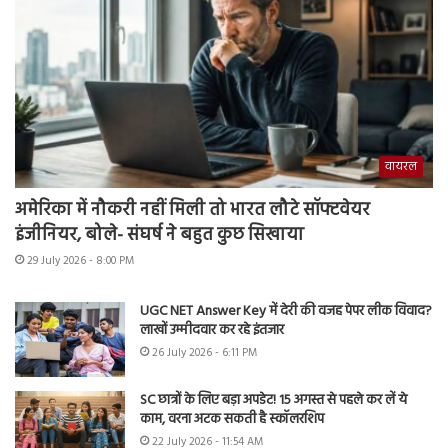
वायरल
अमेरिका में नौकरी नहीं मिली तो भारत लौटे सॉफ्टवेयर
इंजीनियर, बोले- संघर्ष ने बहुत कुछ सिखाया
29 July 2026 - 8:00 PM
UGC NET Answer Key में देरी की वजह पेपर लीक विवाद?
लाखों उम्मीदवार कर रहे इंतजार
26 July 2026 - 6:11 PM
SC छात्रों के लिए बड़ा अपडेट! 15 अगस्त से पहले कर लें ये
काम, वरना अटक सकती है स्कॉलरशिप
22 July 2026 - 11:54 AM