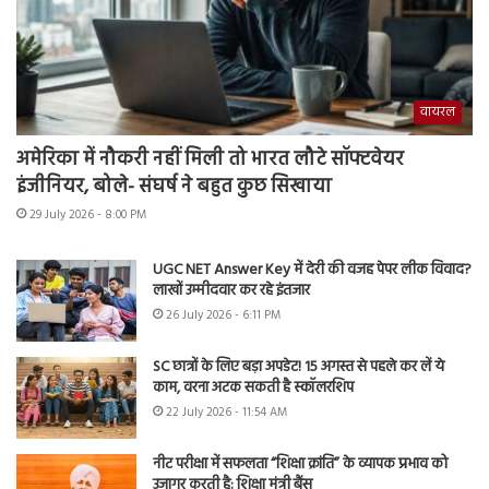
वायरल
अमेरिका में नौकरी नहीं मिली तो भारत लौटे सॉफ्टवेयर
इंजीनियर, बोले- संघर्ष ने बहुत कुछ सिखाया
29 July 2026 - 8:00 PM
UGC NET Answer Key में देरी की वजह पेपर लीक विवाद?
लाखों उम्मीदवार कर रहे इंतजार
26 July 2026 - 6:11 PM
SC छात्रों के लिए बड़ा अपडेट! 15 अगस्त से पहले कर लें ये
काम, वरना अटक सकती है स्कॉलरशिप
22 July 2026 - 11:54 AM
नीट परीक्षा में सफलता “शिक्षा क्रांति” के व्यापक प्रभाव को
उजागर करती है: शिक्षा मंत्री बैंस